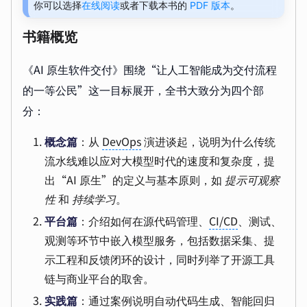
你可以选择
在线阅读
或者下载本书的
PDF 版本
。
书籍概览
《AI 原生软件交付》围绕“让人工智能成为交付流程
的一等公民”这一目标展开，全书大致分为四个部
分：
概念篇
：从
DevOps
演进谈起，说明为什么传统
流水线难以应对大模型时代的速度和复杂度，提
出“AI 原生”的定义与基本原则，如
提示可观察
性
和
持续学习
。
平台篇
：介绍如何在源代码管理、
CI/CD
、测试、
观测等环节中嵌入模型服务，包括数据采集、提
示工程和反馈闭环的设计，同时列举了开源工具
链与商业平台的取舍。
实践篇
：通过案例说明自动代码生成、智能回归