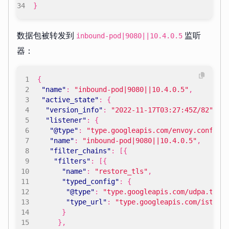
}
数据包被转发到
监听
inbound-pod|9080||10.4.0.5
器：
{
"name"
:
"inbound-pod|9080||10.4.0.5"
,
"active_state"
:
{
"version_info"
:
"2022-11-17T03:27:45Z/82"
,
"listener"
:
{
"@type"
:
"type.googleapis.com/envoy.config.
"name"
:
"inbound-pod|9080||10.4.0.5"
,
"filter_chains"
:
[{
"filters"
:
[{
"name"
:
"restore_tls"
,
"typed_config"
:
{
"@type"
:
"type.googleapis.com/udpa.type
"type_url"
:
"type.googleapis.com/istio.
}
},