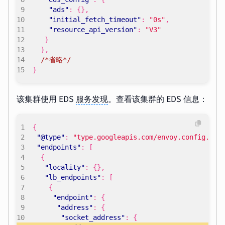
"ads"
:
{},
"initial_fetch_timeout"
:
"0s"
,
"resource_api_version"
:
"V3"
}
},
/*省略*/
}
该集群使用 EDS
服务发现
。查看该集群的 EDS 信息：
{
"@type"
:
"type.googleapis.com/envoy.config.end
"endpoints"
:
[
{
"locality"
:
{},
"lb_endpoints"
:
[
{
"endpoint"
:
{
"address"
:
{
"socket_address"
:
{