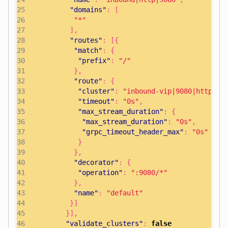
"domains"
:
[
"*"
],
"routes"
:
[{
"match"
:
{
"prefix"
:
"/"
},
"route"
:
{
"cluster"
:
"inbound-vip|9080|http|pr
"timeout"
:
"0s"
,
"max_stream_duration"
:
{
"max_stream_duration"
:
"0s"
,
"grpc_timeout_header_max"
:
"0s"
}
},
"decorator"
:
{
"operation"
:
":9080/*"
},
"name"
:
"default"
}]
}],
"validate_clusters"
:
false