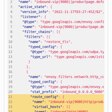
"name"
:
"inbound-vip|9080||productpage.default
"active_state"
:
{
"version_info"
:
"2022-11-17T03:27:45Z/82"
,
"listener"
:
{
"@type"
:
"type.googleapis.com/envoy.config.l
"name"
:
"inbound-vip|9080||productpage.defau
"filter_chains"
:
[{
"filters"
:
[{
"name"
:
"restore_tls"
,
"typed_config"
:
{
"@type"
:
"type.googleapis.com/udpa.type.
"type_url"
:
"type.googleapis.com/istio.t
}
},
{
"name"
:
"envoy.filters.network.http_conne
"typed_config"
:
{
"@type"
:
"type.googleapis.com/envoy.exte
"stat_prefix"
:
"inbound_0.0.0.0_9080"
,
"route_config"
:
{
"name"
:
"inbound-vip|9080|http|productp
"virtual_hosts"
:
[{
"name"
:
"inbound|http|9080"
,