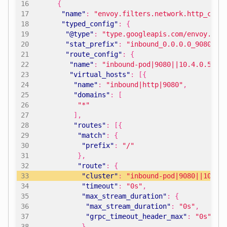
{
"name"
:
"envoy.filters.network.http_conn
"typed_config"
:
{
"@type"
:
"type.googleapis.com/envoy.ext
"stat_prefix"
:
"inbound_0.0.0.0_9080"
,
"route_config"
:
{
"name"
:
"inbound-pod|9080||10.4.0.5"
,
"virtual_hosts"
:
[{
"name"
:
"inbound|http|9080"
,
"domains"
:
[
"*"
],
"routes"
:
[{
"match"
:
{
"prefix"
:
"/"
},
"route"
:
{
"cluster"
:
"inbound-pod|9080||10.4.
"timeout"
:
"0s"
,
"max_stream_duration"
:
{
"max_stream_duration"
:
"0s"
,
"grpc_timeout_header_max"
:
"0s"
}