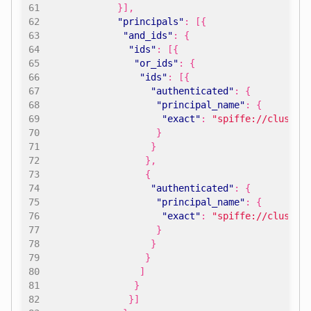
}],
"principals"
:
[{
"and_ids"
:
{
"ids"
:
[{
"or_ids"
:
{
"ids"
:
[{
"authenticated"
:
{
"principal_name"
:
{
"exact"
:
"spiffe://cluster
}
}
},
{
"authenticated"
:
{
"principal_name"
:
{
"exact"
:
"spiffe://cluster
}
}
}
]
}
}]