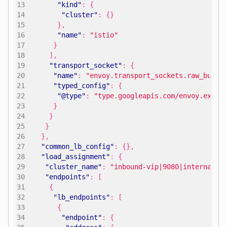
"kind"
:
{
"cluster"
:
{}
},
"name"
:
"istio"
}
],
"transport_socket"
:
{
"name"
:
"envoy.transport_sockets.raw_buffe
"typed_config"
:
{
"@type"
:
"type.googleapis.com/envoy.exten
}
}
}
},
"common_lb_config"
:
{},
"load_assignment"
:
{
"cluster_name"
:
"inbound-vip|9080|internal|p
"endpoints"
:
[
{
"lb_endpoints"
:
[
{
"endpoint"
:
{