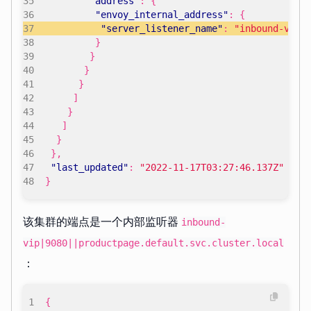
"address"
:
{
"envoy_internal_address"
:
{
"server_listener_name"
:
"inbound-vip|
}
}
}
}
]
}
]
}
},
"last_updated"
:
"2022-11-17T03:27:46.137Z"
}
该集群的端点是一个内部监听器
inbound-
vip|9080||productpage.default.svc.cluster.local
：
{