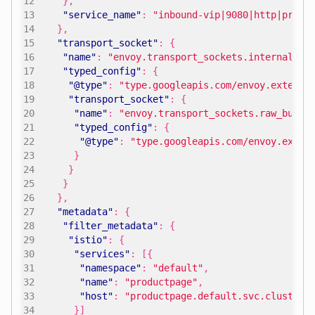
},
"service_name"
:
"inbound-vip|9080|http|produ
},
"transport_socket"
:
{
"name"
:
"envoy.transport_sockets.internal_up
"typed_config"
:
{
"@type"
:
"type.googleapis.com/envoy.extensi
"transport_socket"
:
{
"name"
:
"envoy.transport_sockets.raw_buffe
"typed_config"
:
{
"@type"
:
"type.googleapis.com/envoy.exten
}
}
}
},
"metadata"
:
{
"filter_metadata"
:
{
"istio"
:
{
"services"
:
[{
"namespace"
:
"default"
,
"name"
:
"productpage"
,
"host"
:
"productpage.default.svc.cluster.
}]