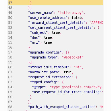
}
},
"server_name"
:
"istio-envoy"
,
"use_remote_address"
:
false
,
"forward_client_cert_details"
:
"APPEND_FO
"set_current_client_cert_details"
:
{
"subject"
:
true
,
"dns"
:
true
,
"uri"
:
true
},
"upgrade_configs"
:
[{
"upgrade_type"
:
"websocket"
}],
"stream_idle_timeout"
:
"0s"
,
"normalize_path"
:
true
,
"request_id_extension"
:
{
"typed_config"
:
{
"@type"
:
"type.googleapis.com/envoy.ext
"use_request_id_for_trace_sampling"
:
tr
}
},
"path_with_escaped_slashes_action"
:
"KEEP