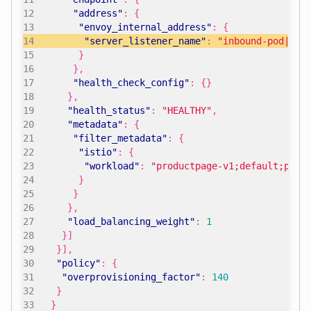
"address"
:
{
"envoy_internal_address"
:
{
"server_listener_name"
:
"inbound-pod|908
}
},
"health_check_config"
:
{}
},
"health_status"
:
"HEALTHY"
,
"metadata"
:
{
"filter_metadata"
:
{
"istio"
:
{
"workload"
:
"productpage-v1;default;prod
}
}
},
"load_balancing_weight"
:
1
}]
}],
"policy"
:
{
"overprovisioning_factor"
:
140
}
}