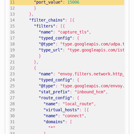
"port_value"
:
15006
}
},
"filter_chains"
:
[{
"filters"
:
[{
"name"
:
"capture_tls"
,
"typed_config"
:
{
"@type"
:
"type.googleapis.com/udpa.type
"type_url"
:
"type.googleapis.com/istio.
}
},
{
"name"
:
"envoy.filters.network.http_con
"typed_config"
:
{
"@type"
:
"type.googleapis.com/envoy.ext
"stat_prefix"
:
"inbound_hcm"
,
"route_config"
:
{
"name"
:
"local_route"
,
"virtual_hosts"
:
[{
"name"
:
"connect"
,
"domains"
:
[
"*"
],