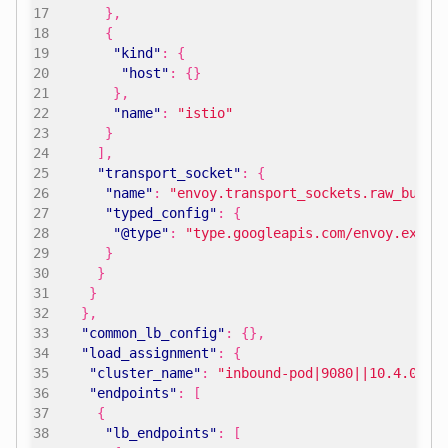
},
{
"kind"
:
{
"host"
:
{}
},
"name"
:
"istio"
}
],
"transport_socket"
:
{
"name"
:
"envoy.transport_sockets.raw_buffe
"typed_config"
:
{
"@type"
:
"type.googleapis.com/envoy.exten
}
}
}
},
"common_lb_config"
:
{},
"load_assignment"
:
{
"cluster_name"
:
"inbound-pod|9080||10.4.0.5"
"endpoints"
:
[
{
"lb_endpoints"
:
[