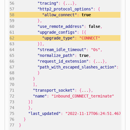
"tracing"
:
{
...
},
"http2_protocol_options"
:
{
"allow_connect"
:
true
},
"use_remote_address"
:
false
,
"upgrade_configs"
:
[{
"upgrade_type"
:
"CONNECT"
}],
"stream_idle_timeout"
:
"0s"
,
"normalize_path"
:
true
,
"request_id_extension"
:
{
...
},
"path_with_escaped_slashes_action"
:
"KE
}
}
],
"transport_socket"
:
{
...
},
"name"
:
"inbound_CONNECT_terminate"
}]
},
"last_updated"
:
"2022-11-17T06:24:51.467Z"
}
}