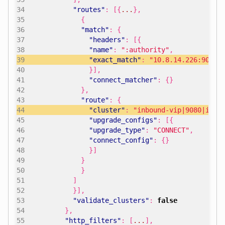
"routes"
:
[{
...
},
{
"match"
:
{
"headers"
:
[{
"name"
:
":authority"
,
"exact_match"
:
"10.8.14.226:9080"
}],
"connect_matcher"
:
{}
},
"route"
:
{
"cluster"
:
"inbound-vip|9080|inte
"upgrade_configs"
:
[{
"upgrade_type"
:
"CONNECT"
,
"connect_config"
:
{}
}]
}
}
]
}],
"validate_clusters"
:
false
},
"http_filters"
:
[
...
],