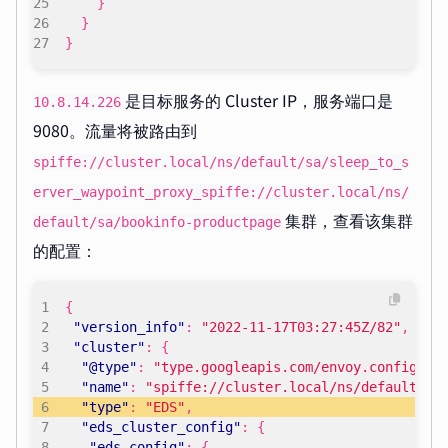
}
}
}
是目标服务的 Cluster IP，服务端口是
10.8.14.226
9080。流量将被路由到
spiffe://cluster.local/ns/default/sa/sleep_to_s
erver_waypoint_proxy_spiffe://cluster.local/ns/
集群，查看该集群
default/sa/bookinfo-productpage
的配置：
{
"version_info"
:
"2022-11-17T03:27:45Z/82"
,
"cluster"
:
{
"@type"
:
"type.googleapis.com/envoy.config.cl
"name"
:
"spiffe://cluster.local/ns/default/sa
"type"
:
"EDS"
,
"eds_cluster_config"
:
{
"eds_config"
:
{