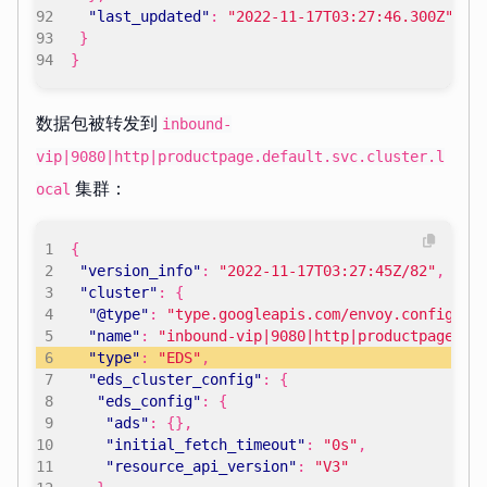
"last_updated"
:
"2022-11-17T03:27:46.300Z"
}
}
数据包被转发到
inbound-
vip|9080|http|productpage.default.svc.cluster.l
集群：
ocal
{
"version_info"
:
"2022-11-17T03:27:45Z/82"
,
"cluster"
:
{
"@type"
:
"type.googleapis.com/envoy.config.cl
"name"
:
"inbound-vip|9080|http|productpage.de
"type"
:
"EDS"
,
"eds_cluster_config"
:
{
"eds_config"
:
{
"ads"
:
{},
"initial_fetch_timeout"
:
"0s"
,
"resource_api_version"
:
"V3"