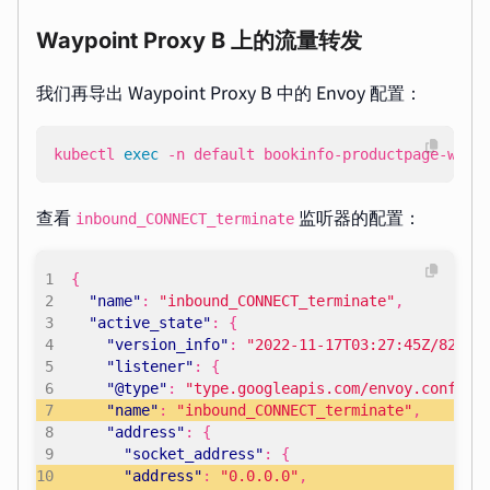
Waypoint Proxy B 上的流量转发
我们再导出 Waypoint Proxy B 中的 Envoy 配置：
kubectl 
exec
 -n default bookinfo-productpage-wayp
查看
监听器的配置：
inbound_CONNECT_terminate
{
"name"
:
"inbound_CONNECT_terminate"
,
"active_state"
:
{
"version_info"
:
"2022-11-17T03:27:45Z/82"
,
"listener"
:
{
"@type"
:
"type.googleapis.com/envoy.config.
"name"
:
"inbound_CONNECT_terminate"
,
"address"
:
{
"socket_address"
:
{
"address"
:
"0.0.0.0"
,