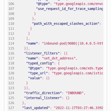
"@type"
:
"type.googleapis.com/envoy.e
"use_request_id_for_trace_sampling"
:
}
},
"path_with_escaped_slashes_action"
:
"KE
}
}
],
"name"
:
"inbound-pod|9080||10.4.0.5-http"
}],
"listener_filters"
:
[{
"name"
:
"set_dst_address"
,
"typed_config"
:
{
"@type"
:
"type.googleapis.com/xds.type.v3
"type_url"
:
"type.googleapis.com/istio.se
"value"
:
{}
}
}],
"traffic_direction"
:
"INBOUND"
,
"internal_listener"
:
{}
},
"last_updated"
:
"2022-11-17T03:27:46.339Z"