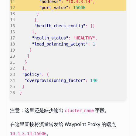
"address"
:
"10.4.3.14"
,
"port_value"
:
15006
}
},
"health_check_config"
:
{}
},
"health_status"
:
"HEALTHY"
,
"load_balancing_weight"
:
1
}
]
}
],
"policy"
:
{
"overprovisioning_factor"
:
140
}
}
注意：这里还是缺少输出
字段。
cluster_name
在这里直接将流量转发给 Waypoint Proxy 的端点
。
10.4.3.14:15006