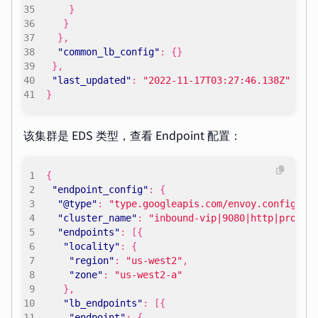
}
}
},
"common_lb_config"
:
{}
},
"last_updated"
:
"2022-11-17T03:27:46.138Z"
}
该集群是 EDS 类型，查看 Endpoint 配置：
{
"endpoint_config"
:
{
"@type"
:
"type.googleapis.com/envoy.config.en
"cluster_name"
:
"inbound-vip|9080|http|produc
"endpoints"
:
[{
"locality"
:
{
"region"
:
"us-west2"
,
"zone"
:
"us-west2-a"
},
"lb_endpoints"
:
[{
"endpoint"
:
{