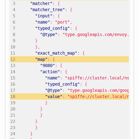
"matcher"
:
{
"matcher_tree"
:
{
"input"
:
{
"name"
:
"port"
,
"typed_config"
:
{
"@type"
:
"type.googleapis.com/envoy.ext
}
},
"exact_match_map"
:
{
"map"
:
{
"9080"
:
{
"action"
:
{
"name"
:
"spiffe://cluster.local/ns/de
"typed_config"
:
{
"@type"
:
"type.googleapis.com/google.
"value"
:
"spiffe://cluster.local/ns/d
}
}
}
}
}
}