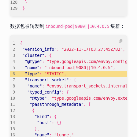
}
}
数据包被转发到
集群：
inbound-pod|9080||10.4.0.5
{
"version_info"
:
"2022-11-17T03:27:45Z/82"
,
"cluster"
:
{
"@type"
:
"type.googleapis.com/envoy.config.cl
"name"
:
"inbound-pod|9080||10.4.0.5"
,
"type"
:
"STATIC"
,
"transport_socket"
:
{
"name"
:
"envoy.transport_sockets.internal_up
"typed_config"
:
{
"@type"
:
"type.googleapis.com/envoy.extensi
"passthrough_metadata"
:
[
{
"kind"
:
{
"host"
:
{}
},
"name"
:
"tunnel"