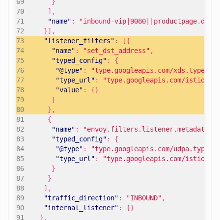
}
],
"name"
:
"inbound-vip|9080||productpage.defa
}],
"listener_filters"
:
[{
"name"
:
"set_dst_address"
,
"typed_config"
:
{
"@type"
:
"type.googleapis.com/xds.type.v3
"type_url"
:
"type.googleapis.com/istio.se
"value"
:
{}
}
},
{
"name"
:
"envoy.filters.listener.metadata_t
"typed_config"
:
{
"@type"
:
"type.googleapis.com/udpa.type.v
"type_url"
:
"type.googleapis.com/istio.te
}
}
],
"traffic_direction"
:
"INBOUND"
,
"internal_listener"
:
{}
},