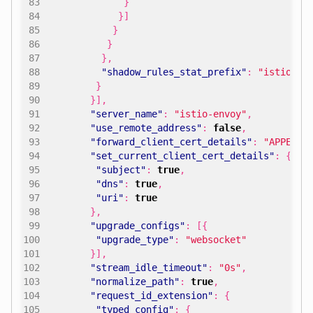
}
}]
}
}
},
"shadow_rules_stat_prefix"
:
"istio_dr
}
}],
"server_name"
:
"istio-envoy"
,
"use_remote_address"
:
false
,
"forward_client_cert_details"
:
"APPEND_
"set_current_client_cert_details"
:
{
"subject"
:
true
,
"dns"
:
true
,
"uri"
:
true
},
"upgrade_configs"
:
[{
"upgrade_type"
:
"websocket"
}],
"stream_idle_timeout"
:
"0s"
,
"normalize_path"
:
true
,
"request_id_extension"
:
{
"typed_config"
:
{