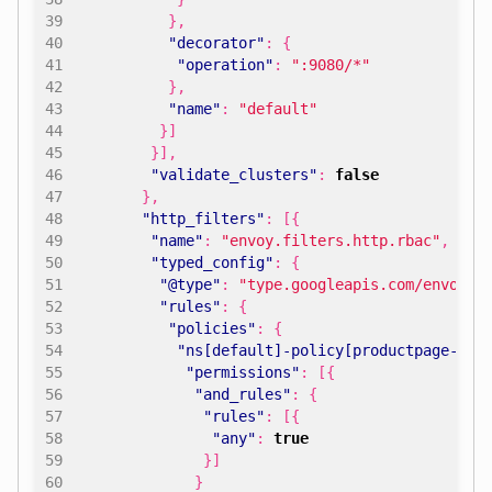
},
"decorator"
:
{
"operation"
:
":9080/*"
},
"name"
:
"default"
}]
}],
"validate_clusters"
:
false
},
"http_filters"
:
[{
"name"
:
"envoy.filters.http.rbac"
,
"typed_config"
:
{
"@type"
:
"type.googleapis.com/envoy.e
"rules"
:
{
"policies"
:
{
"ns[default]-policy[productpage-vie
"permissions"
:
[{
"and_rules"
:
{
"rules"
:
[{
"any"
:
true
}]
}