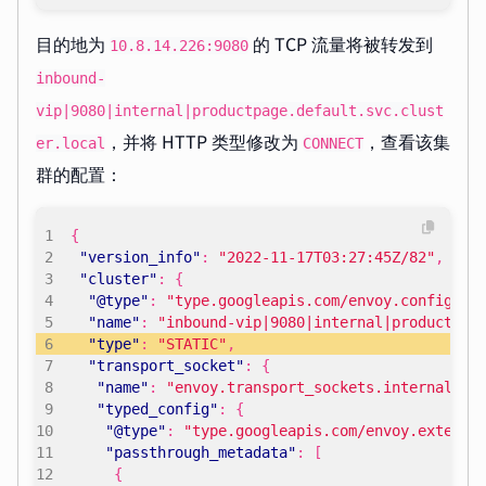
目的地为
的 TCP 流量将被转发到
10.8.14.226:9080
inbound-
vip|9080|internal|productpage.default.svc.clust
，并将 HTTP 类型修改为
，查看该集
er.local
CONNECT
群的配置：
{
"version_info"
:
"2022-11-17T03:27:45Z/82"
,
"cluster"
:
{
"@type"
:
"type.googleapis.com/envoy.config.cl
"name"
:
"inbound-vip|9080|internal|productpag
"type"
:
"STATIC"
,
"transport_socket"
:
{
"name"
:
"envoy.transport_sockets.internal_up
"typed_config"
:
{
"@type"
:
"type.googleapis.com/envoy.extensi
"passthrough_metadata"
:
[
{