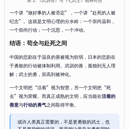
表 2: 《武训传》与《七武士》精神对照
一个讲“做好事的人被否定”，一个讲“赴死的人被
纪念”。这就是文明心理的分水岭：一个崇尚温和，
一个崇尚行动；一个沉思，一个冲动。
结语：苟全与赴死之间
中国的悲剧在于温良的善被视为软弱，日本的悲剧在
于勇敢的行动被体制利用。武训的善，孤独到无人理
解；武士的勇，崇高到被神化。
一个文明把“活着”视为智慧，另一个文明把“死
去”视为荣耀。而真正成熟的文明，应当能在
活着的
善意
与
行动的勇气
之间取得平衡。
或许人类真正需要的，不是更勇敢的武士，也
不是更悲悯的武训，而是能让善良与勇气同时