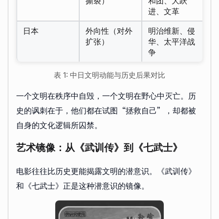
撕裂）
和团、大跃
任
进、文革
日本
外向性（对外
明治维新、侵
他
扩张）
华、太平洋战
身
争
表 1: 中日文明动能与历史后果对比
一个文明在秩序中自毁，一个文明在野心中灭亡。历
史的讽刺在于，他们都在试图“拯救自己”，却都被
自身的文化逻辑所囚禁。
艺术镜像：从《武训传》到《七武士》
电影往往比历史更能揭露文明的潜意识。《武训传》
和《七武士》正是这种潜意识的镜像。