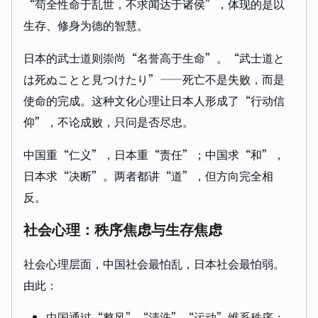
“苟全性命于乱世，不求闻达于诸侯”，体现的是以
生存、修身为德的智慧。
日本的武士道则崇尚“名誉高于生命”。“武士道と
は死ぬことと見つけたり”——死亡不是失败，而是
使命的完成。这种文化心理让日本人形成了“行动信
仰”，不论成败，只问是否尽忠。
中国重“仁义”，日本重“责任”；中国求“和”，
日本求“决断”。两者都讲“道”，但方向完全相
反。
社会心理：秩序焦虑与生存焦虑
社会心理层面，中国社会最怕乱，日本社会最怕弱。
由此：
中国通过“整风”“清洗”“运动”维系秩序；