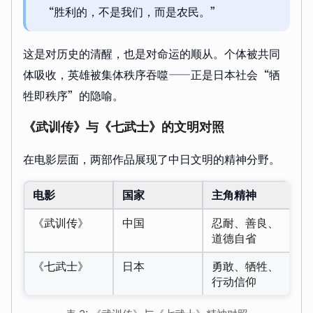
“胜利的，不是我们，而是农民。”
这是对历史的清醒，也是对命运的顺从。个体被共同
体吸收，英雄被集体秩序吞噬——正是日本社会“牺
牲即秩序”的隐喻。
《武训传》与《七武士》的文明对照
在电影层面，两部作品展现了中日文明的精神分野。
电影
国家
主角精神
社
《武训传》
中国
忍耐、善良、
被
道德自省
抑
《七武士》
日本
勇敢、牺牲、
被
行动信仰
承