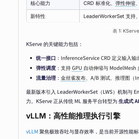
核心能力
CRD 标准化、
弹性伸缩
新特性
LeaderWorkerSet 支持
表 1: KSe
KServe 的关键能力包括：
统一接口
：InferenceService CRD 定义输入
弹性调度
：支持
GPU
自动伸缩与 ModelMes
流量治理
：
金丝雀发布
、A/B 测试、推理图（Inf
最新版本引入 LeaderWorkerSet（LWS）机制与 E
力。KServe 正从传统 ML 服务平台转型为
生成式 A
vLLM：高性能推理执行引擎
vLLM
聚焦极致吞吐与显存效率，是当前开源性能标