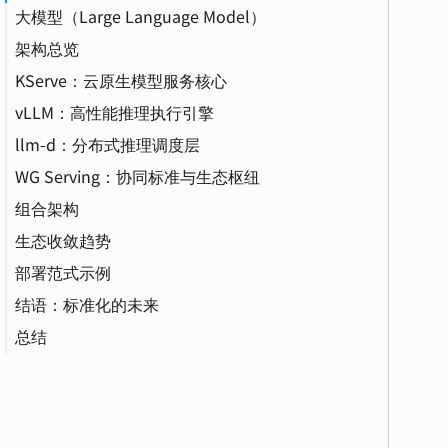
大模型（Large Language Model）
架构总览
KServe：云原生模型服务核心
vLLM：高性能推理执行引擎
CRD（自定义资源定义）
llm-d：分布式推理调度层
PagedAttention（分页注意力）
弹性伸缩（Elastic Scaling）
WG Serving：协同标准与生态枢纽
嵌入（Embedding）
GPU（图形处理器）
Continuous Batching（连续批处理）
组合架构
K8s（Kubernetes）
金丝雀发布（Canary Deployment）
INT8（8 位整数）
生态收敛趋势
Ingress（入口）
部署范式示例
PyTorch
结语：标准化的未来
LLM（大语言模型）
总结