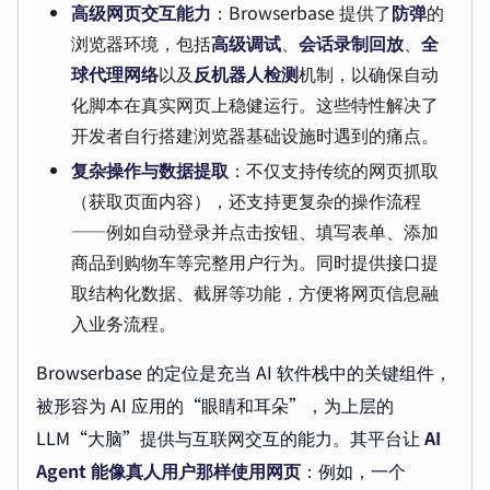
高级网页交互能力
：Browserbase 提供了
防弹
的
浏览器环境，包括
高级调试
、
会话录制回放
、
全
球代理网络
以及
反机器人检测
机制，以确保自动
化脚本在真实网页上稳健运行。这些特性解决了
开发者自行搭建浏览器基础设施时遇到的痛点。
复杂操作与数据提取
：不仅支持传统的网页抓取
（获取页面内容），还支持更复杂的操作流程
——例如自动登录并点击按钮、填写表单、添加
商品到购物车等完整用户行为。同时提供接口提
取结构化数据、截屏等功能，方便将网页信息融
入业务流程。
Browserbase 的定位是充当 AI 软件栈中的关键组件，
被形容为 AI 应用的“眼睛和耳朵”，为上层的
LLM“大脑”提供与互联网交互的能力。其平台让
AI
Agent 能像真人用户那样使用网页
：例如，一个