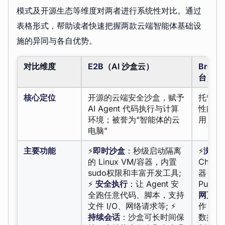
模式及开源生态等维度对两者进行系统性对比。通过
表格形式，帮助读者快速把握两款云端智能体基础设
施的异同与各自优势。
对比维度
E2B
（AI 沙盒云）
Brows
台）
核心定位
开源的云端安全沙盒，赋予
托管的
AI Agent 代码执行与计算
性能无
环境；被誉为“智能体的云
用；可视
电脑”
主要功能
⚡
即时沙盒
：秒级启动隔离
⚡
浏览
的 Linux VM/容器，内置
Chrom
sudo权限和丰富开发工具;
器，兼
⚡
安全执行
：让 Agent 安
Puppet
全跑任意代码、脚本，支持
网页交
文件 I/O、网络请求等; ⚡
作，如
持续会话
：沙盒可长时间保
数据; 