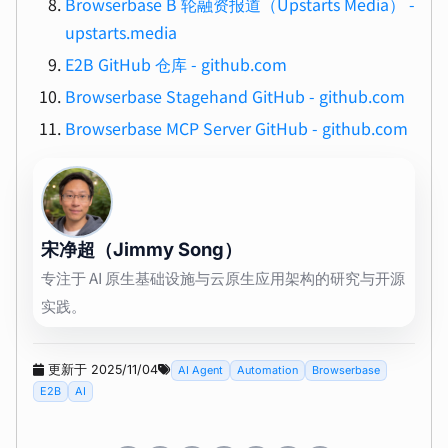
Browserbase B 轮融资报道（Upstarts Media） -
upstarts.media
E2B GitHub 仓库 - github.com
Browserbase Stagehand GitHub - github.com
Browserbase MCP Server GitHub - github.com
宋净超（Jimmy Song）
专注于 AI 原生基础设施与云原生应用架构的研究与开源
实践。
更新于 2025/11/04
AI Agent
Automation
Browserbase
E2B
AI