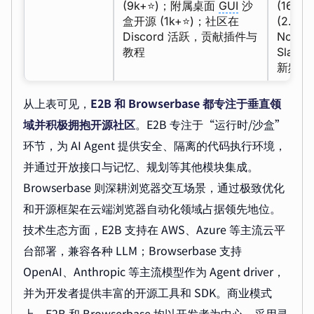
(9k+⭐)；附属桌面
GUI
沙
(16k
盒开源 (1k+⭐)；社区在
(2.5
Discord 活跃，贡献插件与
Node/
教程
Slac
新频繁
从上表可见，
E2B 和 Browserbase 都专注于垂直领
域并积极拥抱开源社区
。E2B 专注于“运行时/沙盒”
环节，为 AI Agent 提供安全、隔离的代码执行环境，
并通过开放接口与记忆、规划等其他模块集成。
Browserbase 则深耕浏览器交互场景，通过极致优化
和开源框架在云端浏览器自动化领域占据领先地位。
技术生态方面，E2B 支持在 AWS、Azure 等主流云平
台部署，兼容各种 LLM；Browserbase 支持
OpenAI、Anthropic 等主流模型作为 Agent driver，
并为开发者提供丰富的开源工具和 SDK。商业模式
上，E2B 和 Browserbase 均以开发者为中心，采用灵