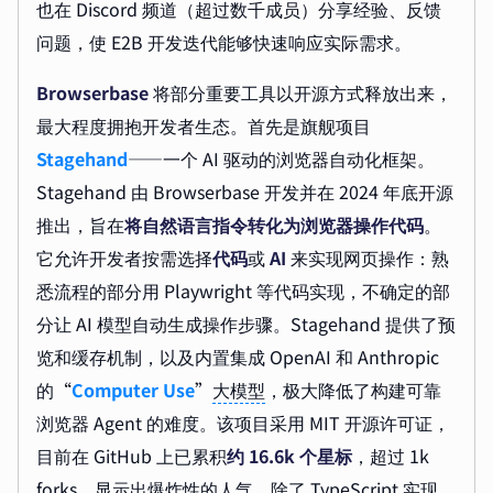
也在 Discord 频道（超过数千成员）分享经验、反馈
问题，使 E2B 开发迭代能够快速响应实际需求。
Browserbase
将部分重要工具以开源方式释放出来，
最大程度拥抱开发者生态。首先是旗舰项目
Stagehand
——一个 AI 驱动的浏览器自动化框架。
Stagehand 由 Browserbase 开发并在 2024 年底开源
推出，旨在
将自然语言指令转化为浏览器操作代码
。
它允许开发者按需选择
代码
或
AI
来实现网页操作：熟
悉流程的部分用 Playwright 等代码实现，不确定的部
分让 AI 模型自动生成操作步骤。Stagehand 提供了预
览和缓存机制，以及内置集成 OpenAI 和 Anthropic
的“
Computer Use
”
大模型
，极大降低了构建可靠
浏览器 Agent 的难度。该项目采用 MIT 开源许可证，
目前在 GitHub 上已累积
约 16.6k 个星标
，超过 1k
forks，显示出爆炸性的人气。除了 TypeScript 实现，