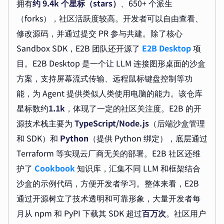
拥有
约 9.4k 个星标（stars）
、650+ 个派生
（forks），社区活跃度较高。开发者可以自由查看、
修改源码，并通过提交 PR 参与共建。除了核心
Sandbox SDK，E2B 团队还开源了
E2B Desktop
项
目。E2B Desktop 是一个让 LLM 连接图形桌面的沙盒
方案，支持屏幕流式传输、远程鼠标键盘控制等功
能，为 Agent 提供类似人类使用电脑的能力。该仓库
星标数约
1.1k
，体现了一定的社区关注度。E2B 的开
源技术栈主要为
TypeScript/Node.js
（后端沙盒管理
和 SDK）和
Python
（提供 Python 绑定），底层通过
Terraform 等实现云厂商无关的部署。E2B 社区还维
护了
Cookbook
知识库，汇集不同 LLM 和框架结合
沙盒的示例代码，方便开发者学习。整体来看，E2B
通过开源树立了技术透明和可靠形象，大量开发者每
月从 npm 和 PyPI 下载其 SDK 超过
百万次
。社区用户