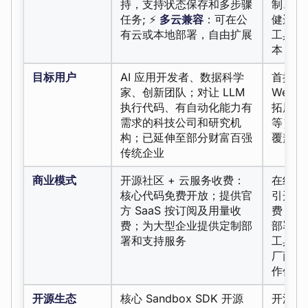
持，支持状态保存和多步骤
制、全
任务; ⚡
多云兼容
：可在公
健运行;
有云或本地部署，自由扩展
工具用
本，降
目标用户
AI 应用开发者、数据科学
首批为 
家、创新团队；对让 LLM
Web
执行代码、有自动化能力有
拓展到
需求的科技公司和研究机
等）借
构；已延伸至部分财富百强
覆盖全
传统企业
商业模式
开源社区 + 云服务收费：
在线 
核心代码免费开放；提供官
引开发
方 SaaS 按订阅及用量收
费；通
费；为大型企业提供定制部
部署、企
署和支持服务
工具拓
厂商（
作伙伴
开源生态
核心 Sandbox SDK 开源
开源 AI