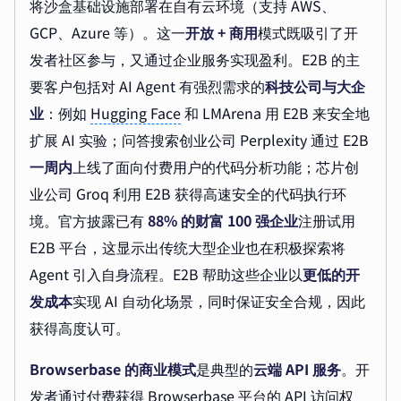
将沙盒基础设施部署在自有云环境（支持 AWS、
GCP、Azure 等）。这一
开放 + 商用
模式既吸引了开
发者社区参与，又通过企业服务实现盈利。E2B 的主
要客户包括对 AI Agent 有强烈需求的
科技公司与大企
业
：例如
Hugging Face
和 LMArena 用 E2B 来安全地
扩展 AI 实验；问答搜索创业公司 Perplexity 通过 E2B
一周内
上线了面向付费用户的代码分析功能；芯片创
业公司 Groq 利用 E2B 获得高速安全的代码执行环
境。官方披露已有
88% 的财富 100 强企业
注册试用
E2B 平台，这显示出传统大型企业也在积极探索将
Agent 引入自身流程。E2B 帮助这些企业以
更低的开
发成本
实现 AI 自动化场景，同时保证安全合规，因此
获得高度认可。
Browserbase 的商业模式
是典型的
云端 API 服务
。开
发者通过付费获得 Browserbase 平台的 API 访问权