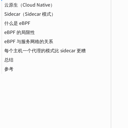
云原生（Cloud Native）
Sidecar（Sidecar 模式）
什么是 eBPF
eBPF 的局限性
eBPF 与服务网格的关系
每个主机一个代理的模式比 sidecar 更糟
CNI（容器网络接口）
总结
OOM（Out of Memory）
参考
灰度发布（Canary Release）
mTLS（双向传输层安全）