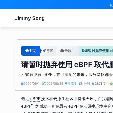
从
Jimmy Song
主页
博客
云原生
请暂时抛弃使用 eB
请暂时抛弃使用 eBPF 取代服
不管有没有 eBPF，在可预见的未来，服务网格都会基于运
2022/06/11
2025/08/25
云原生
8 分钟
2871 字
•
•
•
•
•
最近
eBPF
技术在云原生社区中持续火热，在我翻
eBPF”之后就一直在思考 eBPF 在云原生环境