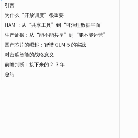
引言
为什么“开放调度”很重要
Operator（运算器）
HAMi：从“共享工具”到“可治理数据平面”
资源表达的标准化
Container（容器）
生产证据：从“能不能共享”到“能不能运营”
设备注入的标准化
虚拟化（Virtualization）
DRA（Dynamic Resource Allocation）
国产芯片的崛起：智谱 GLM-5 的实践
数据平面视角
CNCF（云原生计算基金会）
对密瓜智能的战略意义
调度机制：不是替换，而是增强
vGPU（虚拟 GPU）
训练（Training）
前瞻判断：接下来的 2–3 年
双层机制：开源 vs 商业
云原生（Cloud Native）
总结
商业化的正确落点
硬件形态和供应链正在变得更复杂
大模型（Large Language Model）
低时延推理 tier 会逼迫资源调度体系化
SLO（服务等级目标）
GPT
开放调度不是理想主义，而是风险管理
RBAC（基于角色的访问控制）