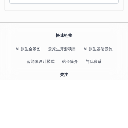
快速链接
AI 原生全景图
云原生开源项目
AI 原生基础设施
智能体设计模式
站长简介
与我联系
关注
© 2017-2026 Jimmy Song 保留所有权利 ·
隐私政策
·
使用条款
为什么要重构官网和文档
·
CC BY 4.0
CNCF（云原生计算基金会）