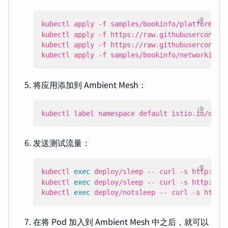
kubectl apply -f samples/bookinfo/networking/
将应用添加到 Ambient Mesh：
kubectl label namespace default istio.io/data
发送测试流量：
kubectl 
exec
 deploy/sleep -- curl -s http://i
kubectl 
exec
 deploy/sleep -- curl -s http://p
kubectl 
exec
 deploy/notsleep -- curl -s http:
在将 Pod 加入到 Ambient Mesh 中之后，就可以