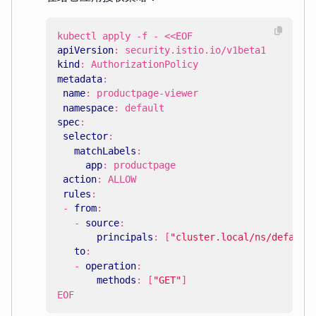
kubectl apply -f - <<EOF
apiVersion
:
security.istio.io/v1beta1
kind
:
AuthorizationPolicy
metadata
:
name
:
productpage-viewer
namespace
:
default
spec
:
selector
:
matchLabels
:
app
:
productpage
action
:
ALLOW
rules
:
- 
from
:
- 
source
:
principals
:
[
"cluster.local/ns/default
to
:
- 
operation
:
methods
:
[
"GET"
]
EOF