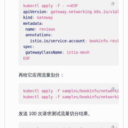
kubectl apply -f - <<EOF
apiVersion
:
gateway.networking.k8s.io/v1alpha
kind
:
Gateway
metadata
:
name
:
reviews
annotations
:
istio.io/service-account
:
bookinfo-reviews
spec
:
gatewayClassName
:
istio-mesh
EOF
再给它应用流量划分：
kubectl apply -f samples/bookinfo/networking/
发送 100 次请求测试流量切分结果。