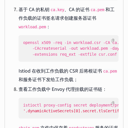
基于 CA 的私钥
、CA 的证书
和工
ca.key
ca.pem
作负载的证书签名请求创建服务器证书
：
workload.pem
openssl x509 -req -in workload.csr -CA ca.pem
    -CAcreateserial -out workload.pem -days 
3
    -extensions req_ext -extfile csr.conf -sh
Istiod 在收到工作负载的 CSR 后将根证书
ca.pem
和服务证书下发给工作负载；
查看工作负载中 Envoy 代理挂载的证书链：
istioctl proxy-config secret deployment/produ
'.dynamicActiveSecrets[0].secret.tlsCertifica
文件中保存着
服务的证书
chain.pem
productpage