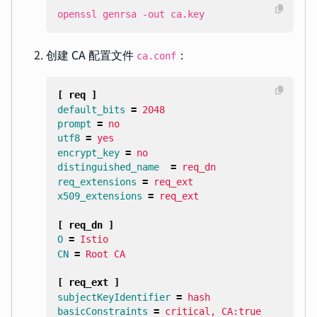
openssl genrsa -out ca.key
创建 CA 配置文件
：
ca.conf
[ req ]
default_bits
=
2048
prompt
=
no
utf8
=
yes
encrypt_key
=
no
distinguished_name
=
req_dn
req_extensions
=
req_ext
x509_extensions
=
req_ext
[ req_dn ]
O
=
Istio
CN
=
Root CA
[ req_ext ]
subjectKeyIdentifier
=
hash
basicConstraints
=
critical, CA:true