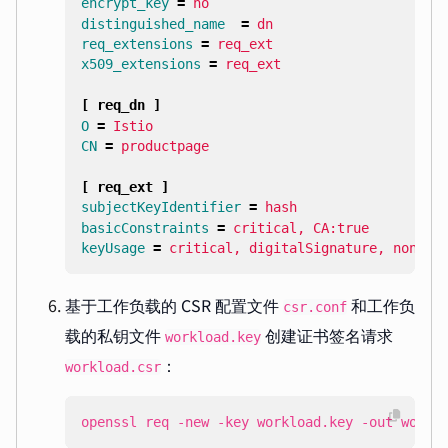
encrypt_key
=
no
distinguished_name
=
dn
req_extensions
=
req_ext
x509_extensions
=
req_ext
[ req_dn ]
O
=
Istio
CN
=
productpage
[ req_ext ]
subjectKeyIdentifier
=
hash
basicConstraints
=
critical, CA:true
keyUsage
=
critical, digitalSignature, nonRep
基于工作负载的 CSR 配置文件
和工作负
csr.conf
载的私钥文件
创建证书签名请求
workload.key
：
workload.csr
openssl req -new -key workload.key -out workl