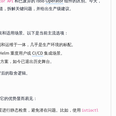
和已废弃的 Istio
Operator
组件的区别。今天，
tor API
装之道，拆解关键问题，并给出生产级建议。
计初衷和适用场景。以下是当前主流选项：
制和运维于一体，几乎是生产环境的标配。
 Helm 重度用户或
CI/CD
集成场景。
理方案，如今已退出历史舞台。
背后的取舍逻辑。
它的优势显而易见：
置进行静态检查，避免潜在问题。比如，使用
istioctl