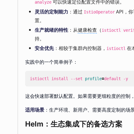
可以快速定位配置文件中的错误。
analyze
灵活的定制能力
：通过
API，
IstioOperator
置。
生产就绪的特性
：从
健康检查
（
istioctl veri
持。
安全优先
：相较于集群内控制器，
在
istioctl
实践中的一个简单例子：
istioctl install --set 
profile
=
default -y
这会快速部署默认配置。如果需要更细粒度的控制，可
适用场景
：生产环境、新用户、需要高度定制的场
Helm：生态集成下的备选方案