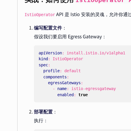
IstioOperator 
API 是 Istio 安装的灵魂，允许
IstioOperator
编写配置文件
：
假设我们要启用 Egress Gateway：
apiVersion
:
install.istio.io/v1alpha1
kind
:
IstioOperator
spec
:
profile
:
default
components
:
egressGateways
:
- 
name
:
istio-egressgateway
enabled
:
true
部署配置
：
执行：