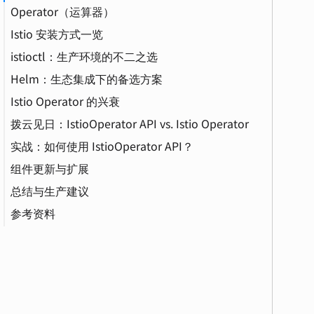
Operator（运算器）
Istio 安装方式一览
istioctl：生产环境的不二之选
CI/CD（持续集成/持续部署）
Helm：生态集成下的备选方案
健康检查（Health Check）
Istio Operator 的兴衰
Helm Chart
拨云见日：IstioOperator API vs. Istio Operator
配置管理（Configuration Management）
实战：如何使用 IstioOperator API？
组件更新与扩展
资源限制（Resource Limit）
总结与生产建议
参考资料