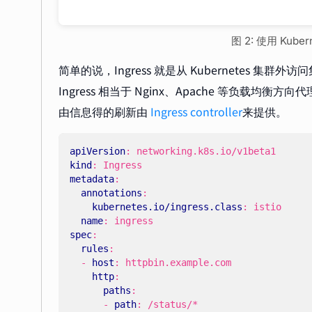
图 2: 使用 Kuber
简单的说，Ingress 就是从 Kubernetes 集
Ingress 相当于 Nginx、Apache 等负载均
由信息得的刷新由
Ingress controller
来提供。
apiVersion
:
networking.k8s.io/v1beta1
kind
:
Ingress
metadata
:
annotations
:
kubernetes.io/ingress.class
:
istio
name
:
ingress
spec
:
rules
:
- 
host
:
httpbin.example.com
http
:
paths
:
- 
path
:
/status/*