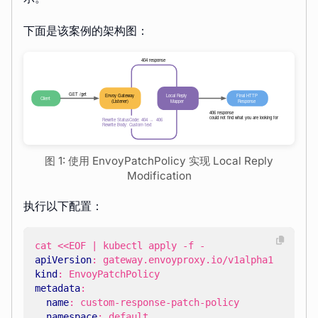
下面是该案例的架构图：
图 1: 使用 EnvoyPatchPolicy 实现 Local Reply
Modification
执行以下配置：
cat <<EOF | kubectl apply -f -
apiVersion
:
gateway.envoyproxy.io/v1alpha1
kind
:
EnvoyPatchPolicy
metadata
:
name
:
custom-response-patch-policy
namespace
:
default