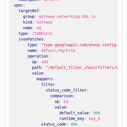
spec
:
targetRef
:
group
:
gateway.networking.k8s.io
kind
:
Gateway
name
:
eg
type
:
JSONPatch
jsonPatches
:
- 
type
:
"type.googleapis.com/envoy.config.lis
name
:
default/eg/http
operation
:
op
:
add
path
:
"/default_filter_chain/filters/0/ty
value
:
mappers
:
- 
filter
:
status_code_filter
:
comparison
:
op
:
EQ
value
:
default_value
:
404
runtime_key
:
key_b
status_code
:
406