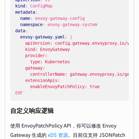
kind
:
ConfigMap
metadata
:
name
:
envoy-gateway-config
namespace
:
envoy-gateway-system
data
:
envoy-gateway.yaml
:
|
      enableEnvoyPatchPolicy: true
EOF
自定义响应逻辑
使用 EnvoyPatchPolicy API，你可以修改 Envoy
Gateway 生成的
xDS 资源
。目前仅支持 JSONPatch