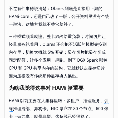
不过有件事得说清楚：Olares 到底是直接用上游的
HAMi-core，还是自己改了一版，公开资料里没有个统
一说法。这地方我就不替它脑补了。
三种模式顺着就懂。整卡独占给重负载；时间切片让
轻量服务轮着用，Olares 还会把不活跃的模型先换到
内存里，切换大概就 5% 开销；显存切片把显存切成
固定配额，让多个应用一起跑。到了 DGX Spark 那种
CPU 和 GPU 共享内存的架构，它就默认走显存切片，
因为压根没有传统那种显存换入换出。
为啥我觉得这事对 HAMi 挺重要
HAMi 以前主要在大集群里转：多租户、推理服务、
训
练
推理混部、异构卡。NIO 拿它在 80 个节点、600 张
卡上做共享，就是典型。这条线已经很熟了。