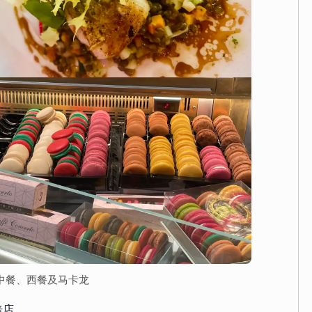
黎的中餐、西餐及马卡龙
焙店。