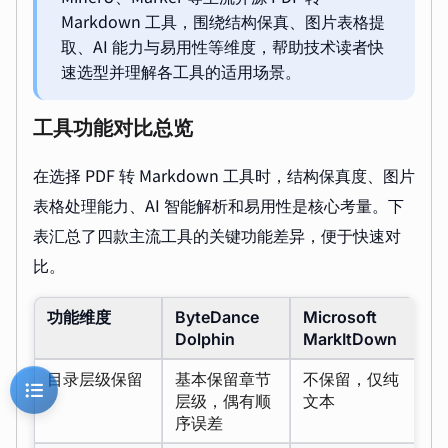
Markdown 工具，围绕结构保真、图片表格提
取、AI 能力与易用性等维度，帮助技术读者快
速选型并理解各工具的适用场景。
工具功能对比总览
在选择 PDF 转 Markdown 工具时，结构保真度、图片
表格处理能力、AI 智能解析和易用性是核心考量。下
表汇总了四款主流工具的关键功能差异，便于快速对
比。
功能维度
ByteDance
Microsoft
O
Dolphin
MarkItDown
M
目录层级保留
基本保留章节
不保留，仅纯
保
层级，偶有顺
文本
分
序误差