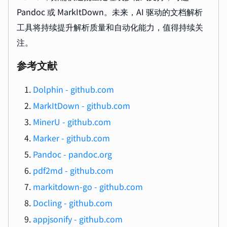
Pandoc 或 MarkItDown。未来，AI 驱动的文档解析
工具将持续提升解析质量和自动化能力，值得持续关
注。
参考文献
Dolphin - github.com
MarkItDown - github.com
MinerU - github.com
Marker - github.com
Pandoc - pandoc.org
pdf2md - github.com
markitdown-go - github.com
Docling - github.com
appjsonify - github.com