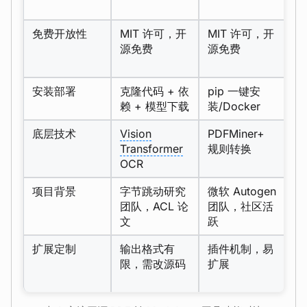
示
免费开放性
MIT 许可，开
MIT 许可，开
代
源免费
源免费
含
安装部署
克隆代码 + 依
pip 一键安
p
赖 + 模型下载
装/Docker
自
底层技术
Vision
PDFMiner+
版
Transformer
规则转换
表
OCR
型
项目背景
字节跳动研究
微软 Autogen
清
团队，ACL 论
团队，社区活
新
文
跃
扩展定制
输出格式有
插件机制，易
流
限，需改源码
扩展
义