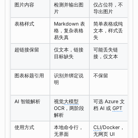
图片内容
检测并输出图
仅占位符，不
导
片
导出图片
说
表格样式
Markdown 表
简单表格或纯
H
格，复杂表格
文本，样式丢
留
易失真
失
超链接保留
仅文本，链接
可能丢失链
链
目标缺失
接，仅文本
导
图表标题引用
识别并绑定说
不保留
智
明
图
AI 智能解析
视觉
大模型
可选 Azure 文
O
OCR，两阶段
档 AI 或
GPT
线
解析
使用方式
本地命令行，
CLI
/Docker，
CL
无界面
无网页 UI
A