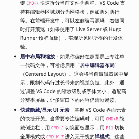
键
快速拆分当前文件为两栏。VS Code 支
CMD+\
持将编辑器区域划分为网格状，例如两列两行
等。在前端开发中，可以左侧编写源码，右侧同
时打开预览（如果使用了 Live Server 或 Hugo
Runner 预览面板），实现所见即所得的开发体
验。
居中布局和缩放
：如果你偏好在超宽屏上专注单
一代码文件，可考虑启用“
居中编辑器布局
”
（Centered Layout）。这会将当前编辑器居中显
示，限制代码行过长带来的视觉负担。此外，通
过调整 VS Code 的缩放级别或字体大小，适配高
分辨率屏幕，让多窗口下的内容仍清晰易读。
快速隐藏/显示 UI 元素
：掌握 VS Code 界面元素
的快捷开关。当需要专注编码时，可用
隐
CMD+B
藏侧边栏，用
切换面板显示，用
切换
CMD+J
F11
全屏模式或
进入无干扰的
禅模式
。这些
CMD+K Z