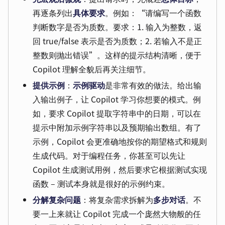
再逐条列出
具体要求
。例如：“请编写一个函数
判断数字是否为质数。要求：1. 输入为整数，返
回 true/false 表示是否为质数；2. 若输入不是正
整数则抛出错误”。这样的提示结构清晰，便于
Copilot 理解全貌后再关注细节。
提供示例
：
示例驱动
是非常有效的做法。给出输
入输出例子，让 Copilot 学习你想要的模式。例
如，要求 Copilot 提取字符串中的日期，可以在
提示中附加示例字符串以及预期输出数组。有了
示例，Copilot 会更准确地按你的期望格式和规则
生成代码。对于编程任务，你甚至可以先让
Copilot 生成测试用例，然后要求它根据测试实现
函数 – 测试本身就是很好的示例约束。
分解复杂问题
：将复杂需求拆解为
多步对话
。不
要一上来就让 Copilot 完成一个庞然大物般的任