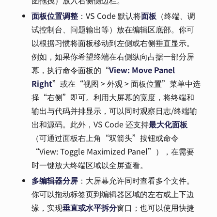
面板位置调整
：VS Code 默认将
面板
（终端、调
试控制台、问题输出等）放在编辑区底部。你可
以根据习惯将面板移动到左侧或右侧垂直显示。
例如，如果你希望终端在右侧纵向占据一部分屏
幕，执行命令面板的“
View: Move Panel
Right
”或在“视图 > 外观 > 面板位置”菜单中选
择“右侧”即可。利用大屏幕的宽度，将终端和
输出与代码并排显示，可以同时观察日志/终端输
出和源码。此外，VS Code 还支持
最大化面板
（可通过面板右上角“双箭头”按钮或命令
“View: Toggle Maximized Panel”），在需要
时一键放大终端区域以全屏查看。
多编辑器分屏
：大屏幕允许同时查看多个文件。
你可以拖动标签页到编辑器区域的左右或上下边
缘，实现
垂直或水平拆分
窗口；也可以使用快捷