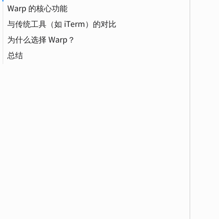
Warp 的核心功能
与传统工具（如 iTerm）的对比
1. 块（Block）结构
为什么选择 Warp？
2. Warp Drive：工作流和协作
GPU（图形处理器）
总结
3. Agent 模式：自然语言交互
4. 现代化编辑器
Agent（智能体）
5. 内置 Warp AI