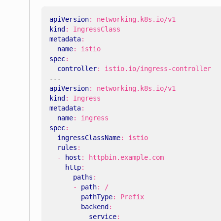
apiVersion
:
networking.k8s.io/v1
kind
:
IngressClass
metadata
:
name
:
istio
spec
:
controller
:
istio.io/ingress-controller
---
apiVersion
:
networking.k8s.io/v1
kind
:
Ingress
metadata
:
name
:
ingress
spec
:
ingressClassName
:
istio
rules
:
- 
host
:
httpbin.example.com
http
:
paths
:
- 
path
:
/
pathType
:
Prefix
backend
:
service
: