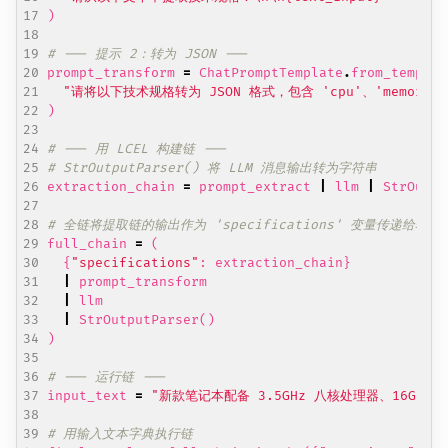
)
# --- 提示 2：转为 JSON ---
prompt_transform
=
ChatPromptTemplate
.
from_templat
"请将以下技术规格转为 JSON 格式，包含 'cpu'、'memory' 
)
# --- 用 LCEL 构建链 ---
# StrOutputParser() 将 LLM 消息输出转为字符串
extraction_chain
=
prompt_extract
|
llm
|
StrOutpu
# 全链将提取链的输出作为 'specifications' 变量传递给转换
full_chain
=
(
{
"specifications"
:
extraction_chain
}
|
prompt_transform
|
llm
|
StrOutputParser
()
)
# --- 运行链 ---
input_text
=
"新款笔记本配备 3.5GHz 八核处理器、16GB 内存
# 用输入文本字典执行链