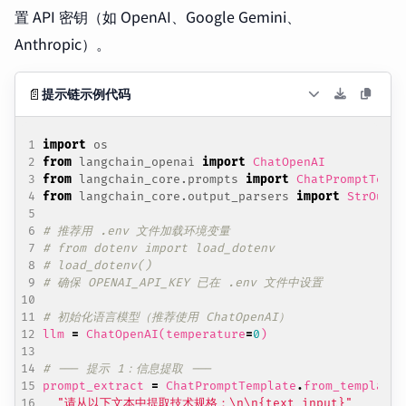
置 API 密钥（如 OpenAI、Google Gemini、
Anthropic）。
📄
提示链示例代码
import
os
from
langchain_openai
import
ChatOpenAI
from
langchain_core.prompts
import
ChatPromptTempl
from
langchain_core.output_parsers
import
StrOutpu
# 推荐用 .env 文件加载环境变量
# from dotenv import load_dotenv
# load_dotenv()
# 确保 OPENAI_API_KEY 已在 .env 文件中设置
# 初始化语言模型（推荐使用 ChatOpenAI）
llm
=
ChatOpenAI
(
temperature
=
0
)
# --- 提示 1：信息提取 ---
prompt_extract
=
ChatPromptTemplate
.
from_template
(
"请从以下文本中提取技术规格：
\n\n
{text_input}
"