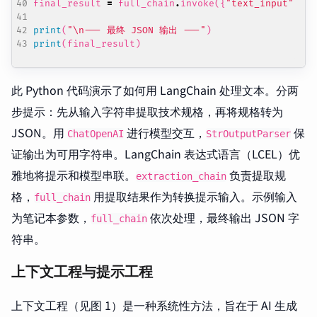
final_result
=
full_chain
.
invoke
({
"text_input"
:
in
print
(
"
\n
--- 最终 JSON 输出 ---"
)
print
(
final_result
)
此 Python 代码演示了如何用 LangChain 处理文本。分两
步提示：先从输入字符串提取技术规格，再将规格转为
JSON。用
进行模型交互，
保
ChatOpenAI
StrOutputParser
证输出为可用字符串。LangChain 表达式语言（LCEL）优
雅地将提示和模型串联。
负责提取规
extraction_chain
格，
用提取结果作为转换提示输入。示例输入
full_chain
为笔记本参数，
依次处理，最终输出 JSON 字
full_chain
符串。
上下文工程与提示工程
上下文工程（见图 1）是一种系统性方法，旨在于 AI 生成