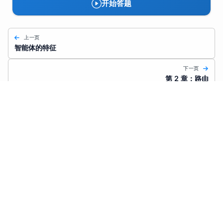
开始答题
上一页
智能体的特征
下一页
第 2 章：路由
创建于 2025/09/11
更新于 2025/11/03
5260 字
阅读约 11 分钟
提示链模式概述
提交勘误/建议
Prompt（提示词）
发表评论
LLM（大语言模型）
实践应用与场景
快速链接