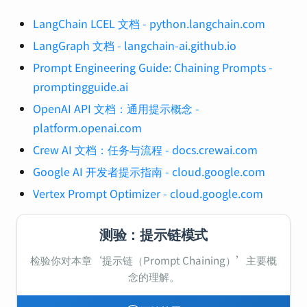
LangChain LCEL 文档 - python.langchain.com
LangGraph 文档 - langchain-ai.github.io
Prompt Engineering Guide: Chaining Prompts -
promptingguide.ai
OpenAI API 文档：通用提示概念 -
platform.openai.com
Crew AI 文档：任务与流程 - docs.crewai.com
Google AI 开发者提示指南 - cloud.google.com
Vertex Prompt Optimizer - cloud.google.com
测验：提示链模式
检验你对本章‘提示链（Prompt Chaining）’主要概
念的理解。