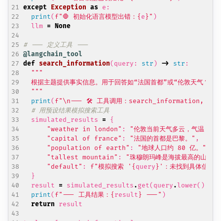
except
Exception
as
e
:
print
(
f
"🛑 初始化语言模型出错：
{
e
}
"
)
llm
=
None
# --- 定义工具 ---
@langchain_tool
def
search_information
(
query
:
str
)
->
str
:
  """
print
(
f
"
\n
--- 🛠️ 工具调用：search_information, 查
# 用预设结果模拟搜索工具
simulated_results
=
{
"weather in london"
:
"伦敦当前天气多云，气温 15°
"capital of france"
:
"法国的首都是巴黎。"
,
"population of earth"
:
"地球人口约 80 亿。"
,
"tallest mountain"
:
"珠穆朗玛峰是海拔最高的山峰。
"default"
:
f
"模拟搜索 '
{
query
}
'：未找到具体信息
}
result
=
simulated_results
.
get
(
query
.
lower
(),
si
print
(
f
"--- 工具结果：
{
result
}
 ---"
)
return
result