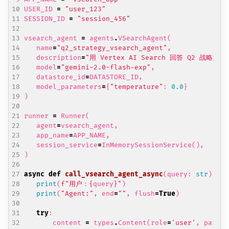
USER_ID
=
"user_123"
SESSION_ID
=
"session_456"
vsearch_agent
=
agents
.
VSearchAgent
(
name
=
"q2_strategy_vsearch_agent"
,
description
=
"用 Vertex AI Search 回答 Q2 战略文
model
=
"gemini-2.0-flash-exp"
,
datastore_id
=
DATASTORE_ID
,
model_parameters
=
{
"temperature"
:
0.0
}
)
runner
=
Runner
(
agent
=
vsearch_agent
,
app_name
=
APP_NAME
,
session_service
=
InMemorySessionService
(),
)
async
def
call_vsearch_agent_async
(
query
:
str
):
print
(
f
"用户：
{
query
}
"
)
print
(
"Agent:"
,
end
=
""
,
flush
=
True
)
try
:
content
=
types
.
Content
(
role
=
'user'
,
parts
=