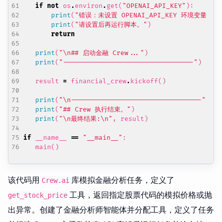
if
not
os
.
environ
.
get
(
"OPENAI_API_KEY"
):
print
(
"错误：未设置 OPENAI_API_KEY 环境变量。"
)
print
(
"请设置后再运行脚本。"
)
return
print
(
"
\n
## 启动金融 Crew..."
)
print
(
"---------------------------------"
)
result
=
financial_crew
.
kickoff
()
print
(
"
\n
---------------------------------"
)
print
(
"## Crew 执行结束。"
)
print
(
"
\n
最终结果:
\n
"
,
result
)
if
__name__
==
"__main__"
:
main
()
该代码用
库模拟金融分析任务，定义了
Crew.ai
工具，返回指定股票代码的模拟价格或抛
get_stock_price
出异常。创建了金融分析师智能体并分配工具，定义了任务