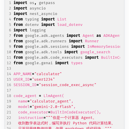
import
os
,
getpass
import
asyncio
import
nest_asyncio
from
typing
import
List
from
dotenv
import
load_dotenv
import
logging
from
google.adk.agents
import
Agent
as
ADKAgent
,
L
from
google.adk.runners
import
Runner
from
google.adk.sessions
import
InMemorySessionSer
from
google.adk.tools
import
google_search
from
google.adk.code_executors
import
BuiltInCodeE
from
google.genai
import
types
APP_NAME
=
"calculator"
USER_ID
=
"user1234"
SESSION_ID
=
"session_code_exec_async"
code_agent
=
LlmAgent
(
name
=
"calculator_agent"
,
model
=
"gemini-2.0-flash"
,
code_executor
=
BuiltInCodeExecutor
(),
instruction
=
  只返回最终数值结果，勿用 markdown 或代码块。"""
,