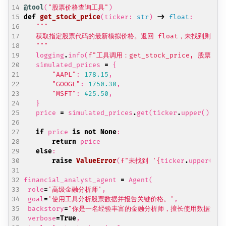
@tool
(
"股票价格查询工具"
)
def
get_stock_price
(
ticker
:
str
)
->
float
:
   """
logging
.
info
(
f
"工具调用：get_stock_price, 股票代码
simulated_prices
=
{
"AAPL"
:
178.15
,
"GOOGL"
:
1750.30
,
"MSFT"
:
425.50
,
}
price
=
simulated_prices
.
get
(
ticker
.
upper
())
if
price
is
not
None
:
return
price
else
:
raise
ValueError
(
f
"未找到 '
{
ticker
.
upper
()
}
financial_analyst_agent
=
Agent
(
role
=
'高级金融分析师'
,
goal
=
'使用工具分析股票数据并报告关键价格。'
,
backstory
=
"你是一名经验丰富的金融分析师，擅长使用数据源查
verbose
=
True
,