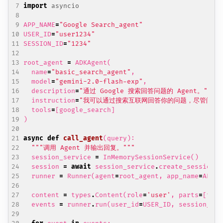
import
asyncio
APP_NAME
=
"Google Search_agent"
USER_ID
=
"user1234"
SESSION_ID
=
"1234"
root_agent
=
ADKAgent
(
name
=
"basic_search_agent"
,
model
=
"gemini-2.0-flash-exp"
,
description
=
"通过 Google 搜索回答问题的 Agent。"
,
instruction
=
"我可以通过搜索互联网回答你的问题，尽管问我
tools
=
[
google_search
]
)
async
def
call_agent
(
query
):
"""调用 Agent 并输出回复。"""
session_service
=
InMemorySessionService
()
session
=
await
session_service
.
create_session
(
a
runner
=
Runner
(
agent
=
root_agent
,
app_name
=
APP_N
content
=
types
.
Content
(
role
=
'user'
,
parts
=
[
type
events
=
runner
.
run
(
user_id
=
USER_ID
,
session_id
=