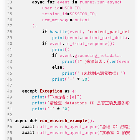
async
for
event
in
runner
.
run_async
(
user_id
=
USER_ID
,
session_id
=
SESSION_ID
,
new_message
=
content
):
if
hasattr
(
event
,
'content_part_delta'
)
print
(
event
.
content_part_delta
.
text
if
event
.
is_final_response
():
print
()
if
event
.
grounding_metadata
:
print
(
f
"（来源归因：
{
len
(
event
.
gr
else
:
print
(
"（未找到来源元数据）"
)
print
(
"-"
*
30
)
except
Exception
as
e
:
print
(
f
"
\n
出错：
{
e
}
"
)
print
(
"请检查 datastore ID 是否正确及服务账号权
print
(
"-"
*
30
)
async
def
run_vsearch_example
():
await
call_vsearch_agent_async
(
"总结 Q2 战略文档
await
call_vsearch_agent_async
(
"实验室 X 的安全流