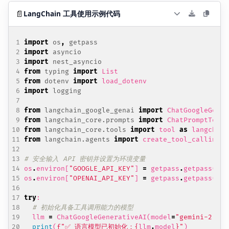
📄
LangChain 工具使用示例代码
import
os
,
getpass
import
asyncio
import
nest_asyncio
from
typing
import
List
from
dotenv
import
load_dotenv
import
logging
from
langchain_google_genai
import
ChatGoogleGener
from
langchain_core.prompts
import
ChatPromptTempl
from
langchain_core.tools
import
tool
as
langchain
from
langchain.agents
import
create_tool_calling_a
# 安全输入 API 密钥并设置为环境变量
os
.
environ
[
"GOOGLE_API_KEY"
]
=
getpass
.
getpass
(
"输
os
.
environ
[
"OPENAI_API_KEY"
]
=
getpass
.
getpass
(
"输
try
:
# 初始化具备工具调用能力的模型
llm
=
ChatGoogleGenerativeAI
(
model
=
"gemini-2.0-f
print
(
f
"✅ 语言模型已初始化：
{
llm
.
model
}
"
)