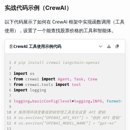
实战代码示例（CrewAI）
以下代码展示了如何在 CrewAI 框架中实现函数调用（工具
使用），设置了一个能查找股票价格的工具和智能体。
📄
CrewAI 工具使用示例代码
# pip install crewai langchain-openai
import
os
from
crewai
import
Agent
,
Task
,
Crew
from
crewai.tools
import
tool
import
logging
logging
.
basicConfig
(
level
=
logging
.
INFO
,
format
=
'
%(
# 推荐用环境变量或密钥管理工具安全设置 API 密钥
# os.environ["OPENAI_API_KEY"] = "你的 API 密钥"
# os.environ["OPENAI_MODEL_NAME"] = "gpt-4o"