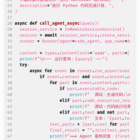
description
=
"执行 Python 代码完成计算。"
,
)
async
def
call_agent_async
(
query
):
session_service
=
InMemorySessionService
()
session
=
await
session_service
.
create_session
(
a
runner
=
Runner
(
agent
=
code_agent
,
app_name
=
APP_N
content
=
types
.
Content
(
role
=
'user'
,
parts
=
[
type
print
(
f
"
\n
--- 运行查询：
{
query
}
 ---"
)
try
:
async
for
event
in
runner
.
run_async
(
user_id
=
if
event
.
content
and
event
.
content
.
parts
for
part
in
event
.
content
.
parts
:
if
part
.
executable_code
:
print
(
f
"  调试：生成代码:
\n
```
elif
part
.
code_execution_result
:
print
(
f
"  调试：代码执行结果：
{
elif
part
.
text
and
not
part
.
text
print
(
f
"  文本：'
{
part
.
text
.
s
text_parts
=
[
part
.
text
for
part
in
final_result
=
""
.
join
(
text_parts
)
print
(
f
"==> Agent 最终回复：
{
final_re