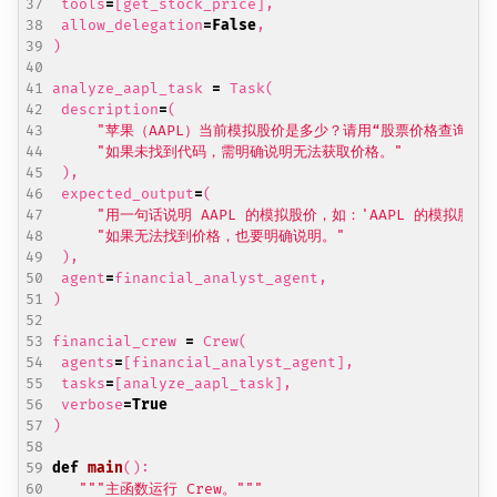
tools
=
[
get_stock_price
],
allow_delegation
=
False
,
)
analyze_aapl_task
=
Task
(
description
=
(
"苹果（AAPL）当前模拟股价是多少？请用“股票价格查询工具
"如果未找到代码，需明确说明无法获取价格。"
),
expected_output
=
(
"用一句话说明 AAPL 的模拟股价，如：'AAPL 的模拟股价为 
"如果无法找到价格，也要明确说明。"
),
agent
=
financial_analyst_agent
,
)
financial_crew
=
Crew
(
agents
=
[
financial_analyst_agent
],
tasks
=
[
analyze_aapl_task
],
verbose
=
True
)
def
main
():
"""主函数运行 Crew。"""