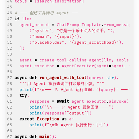
tools
=
[
search_information
]
# --- 创建工具调用 Agent ---
if
llm
:
agent_prompt
=
ChatPromptTemplate
.
from_messages
(
(
"system"
,
"你是一个乐于助人的助手。"
),
(
"human"
,
"
{input}
"
),
(
"placeholder"
,
"
{agent_scratchpad}
"
),
])
agent
=
create_tool_calling_agent
(
llm
,
tools
,
ag
agent_executor
=
AgentExecutor
(
agent
=
agent
,
verb
async
def
run_agent_with_tool
(
query
:
str
):
"""用 Agent 执行查询并打印最终回复。"""
print
(
f
"
\n
--- 🏃 Agent 运行查询：'
{
query
}
' ---"
)
try
:
response
=
await
agent_executor
.
ainvoke
({
"in
print
(
"
\n
--- ✅ Agent 最终回复 ---"
)
print
(
response
[
"output"
])
except
Exception
as
e
:
print
(
f
"
\n
🛑 Agent 执行出错：
{
e
}
"
)
async
def
main
():