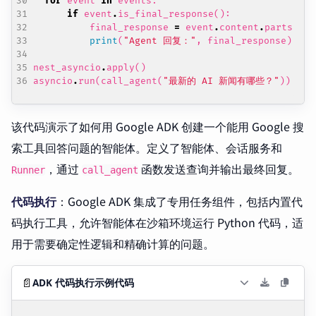
for
event
in
events
:
if
event
.
is_final_response
():
final_response
=
event
.
content
.
parts
[
0
]
.
print
(
"Agent 回复："
,
final_response
)
nest_asyncio
.
apply
()
asyncio
.
run
(
call_agent
(
"最新的 AI 新闻有哪些？"
))
该代码演示了如何用 Google ADK 创建一个能用 Google 搜
索工具回答问题的智能体。定义了智能体、会话服务和
，通过
函数发送查询并输出最终回复。
Runner
call_agent
代码执行
：Google ADK 集成了专用任务组件，包括内置代
码执行工具，允许智能体在沙箱环境运行 Python 代码，适
用于需要确定性逻辑和精确计算的问题。
📄
ADK 代码执行示例代码