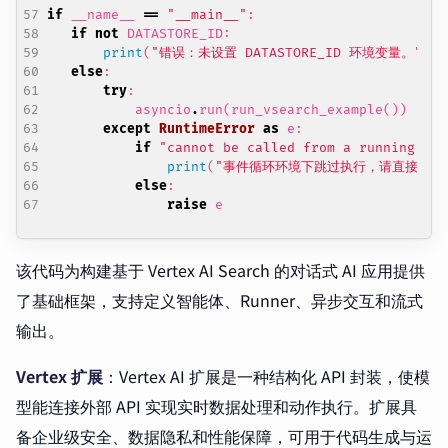
if
__name__
==
"__main__"
:
if
not
DATASTORE_ID
:
print
(
"错误：未设置 DATASTORE_ID 环境变量。"
)
else
:
try
:
asyncio
.
run
(
run_vsearch_example
())
except
RuntimeError
as
e
:
if
"cannot be called from a running eve
print
(
"事件循环环境下跳过执行，请直接运行
else
:
raise
e
该代码为构建基于 Vertex AI Search 的对话式 AI 应用提供
了基础框架，支持定义智能体、Runner、异步交互和流式
输出。
Vertex 扩展
：Vertex AI 扩展是一种结构化 API 封装，使模
型能连接外部 API 实现实时数据处理和动作执行。扩展具
备企业级安全、数据隐私和性能保障，可用于代码生成与运