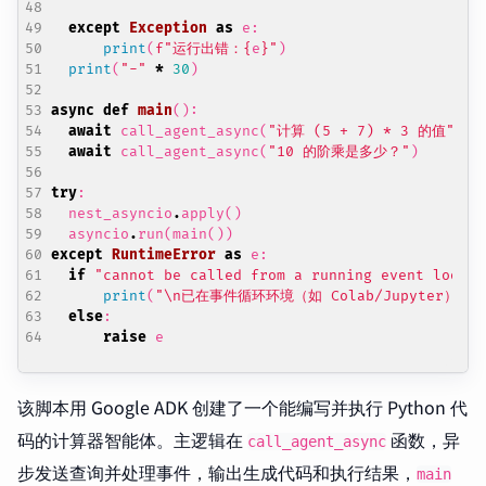
except
Exception
as
e
:
print
(
f
"运行出错：
{
e
}
"
)
print
(
"-"
*
30
)
async
def
main
():
await
call_agent_async
(
"计算 (5 + 7) * 3 的值"
)
await
call_agent_async
(
"10 的阶乘是多少？"
)
try
:
nest_asyncio
.
apply
()
asyncio
.
run
(
main
())
except
RuntimeError
as
e
:
if
"cannot be called from a running event loop"
print
(
"
\n
已在事件循环环境（如 Colab/Jupyter）运行。
else
:
raise
e
该脚本用 Google ADK 创建了一个能编写并执行 Python 代
码的计算器智能体。主逻辑在
函数，异
call_agent_async
步发送查询并处理事件，输出生成代码和执行结果，
main