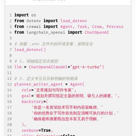
import
os
from
dotenv
import
load_dotenv
from
crewai
import
Agent
,
Task
,
Crew
,
Process
from
langchain_openai
import
ChatOpenAI
# 加载 .env 文件中的环境变量，保障安全
load_dotenv
()
# 1. 明确指定语言模型
llm
=
ChatOpenAI
(
model
=
"gpt-4-turbo"
)
# 2. 定义专注且目标明确的智能体
planner_writer_agent
=
Agent
(
role
=
'文章规划与写作专家'
,
goal
=
'规划并撰写指定主题的简明、吸引人的摘要。'
,
backstory
=
(
'你是一名资深技术写手和内容策略师。'
'你的优势在于写作前先制定清晰可执行的计划，'
'确保最终摘要既信息丰富又易于理解。'
),
verbose
=
True
,