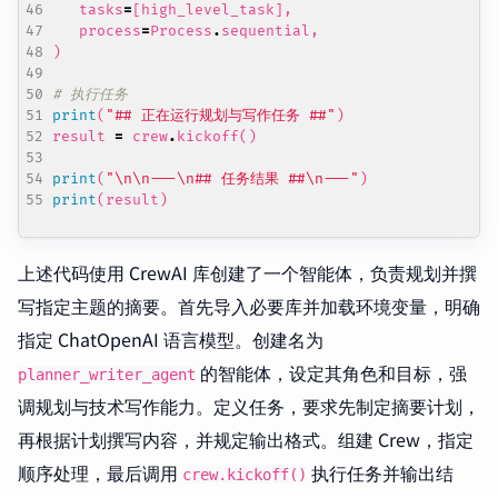
tasks
=
[
high_level_task
],
process
=
Process
.
sequential
,
)
# 执行任务
print
(
"## 正在运行规划与写作任务 ##"
)
result
=
crew
.
kickoff
()
print
(
"
\n\n
---
\n
## 任务结果 ##
\n
---"
)
print
(
result
)
上述代码使用 CrewAI 库创建了一个智能体，负责规划并撰
写指定主题的摘要。首先导入必要库并加载环境变量，明确
指定 ChatOpenAI 语言模型。创建名为
的智能体，设定其角色和目标，强
planner_writer_agent
调规划与技术写作能力。定义任务，要求先制定摘要计划，
再根据计划撰写内容，并规定输出格式。组建 Crew，指定
顺序处理，最后调用
执行任务并输出结
crew.kickoff()