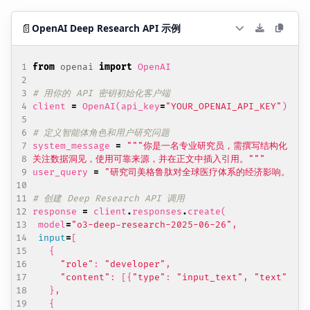
📄
OpenAI Deep Research API 示例
from
openai
import
OpenAI
# 用你的 API 密钥初始化客户端
client
=
OpenAI
(
api_key
=
"YOUR_OPENAI_API_KEY"
)
# 定义智能体角色和用户研究问题
system_message
=
关注数据洞见，使用可靠来源，并在正文中插入引用。"""
user_query
=
"研究司美格鲁肽对全球医疗体系的经济影响。"
# 创建 Deep Research API 调用
response
=
client
.
responses
.
create
(
model
=
"o3-deep-research-2025-06-26"
,
input
=
[
{
"role"
:
"developer"
,
"content"
:
[{
"type"
:
"input_text"
,
"text"
:
sy
},
{