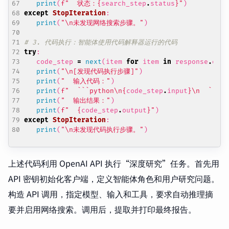
print
(
f
"  状态：
{
search_step
.
status
}
"
)
except
StopIteration
:
print
(
"
\n
未发现网络搜索步骤。"
)
# 3. 代码执行：智能体使用代码解释器运行的代码
try
:
code_step
=
next
(
item
for
item
in
response
.
outp
print
(
"
\n
[发现代码执行步骤]"
)
print
(
"  输入代码："
)
print
(
f
"  ```python
\n
{
code_step
.
input
}
\n
  ```"
)
print
(
"  输出结果："
)
print
(
f
"  
{
code_step
.
output
}
"
)
except
StopIteration
:
print
(
"
\n
未发现代码执行步骤。"
)
上述代码利用 OpenAI API 执行“深度研究”任务。首先用
API 密钥初始化客户端，定义智能体角色和用户研究问题。
构造 API 调用，指定模型、输入和工具，要求自动推理摘
要并启用网络搜索。调用后，提取并打印最终报告。