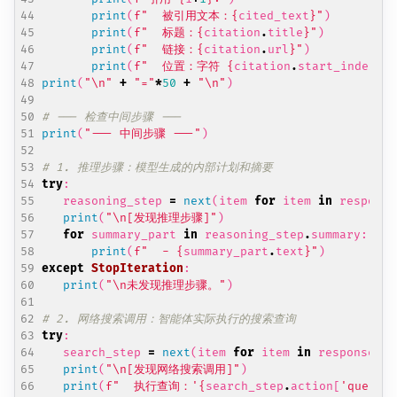
print
(
f
"  被引用文本：
{
cited_text
}
"
)
print
(
f
"  标题：
{
citation
.
title
}
"
)
print
(
f
"  链接：
{
citation
.
url
}
"
)
print
(
f
"  位置：字符 
{
citation
.
start_index
}
–
print
(
"
\n
"
+
"="
*
50
+
"
\n
"
)
# --- 检查中间步骤 ---
print
(
"--- 中间步骤 ---"
)
# 1. 推理步骤：模型生成的内部计划和摘要
try
:
reasoning_step
=
next
(
item
for
item
in
response
print
(
"
\n
[发现推理步骤]"
)
for
summary_part
in
reasoning_step
.
summary
:
print
(
f
"  - 
{
summary_part
.
text
}
"
)
except
StopIteration
:
print
(
"
\n
未发现推理步骤。"
)
# 2. 网络搜索调用：智能体实际执行的搜索查询
try
:
search_step
=
next
(
item
for
item
in
response
.
ou
print
(
"
\n
[发现网络搜索调用]"
)
print
(
f
"  执行查询：'
{
search_step
.
action
[
'query'