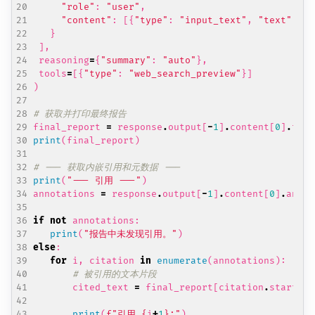
"role"
:
"user"
,
"content"
:
[{
"type"
:
"input_text"
,
"text"
:
us
}
],
reasoning
=
{
"summary"
:
"auto"
},
tools
=
[{
"type"
:
"web_search_preview"
}]
)
# 获取并打印最终报告
final_report
=
response
.
output
[
-
1
]
.
content
[
0
]
.
text
print
(
final_report
)
# --- 获取内嵌引用和元数据 ---
print
(
"--- 引用 ---"
)
annotations
=
response
.
output
[
-
1
]
.
content
[
0
]
.
annot
if
not
annotations
:
print
(
"报告中未发现引用。"
)
else
:
for
i
,
citation
in
enumerate
(
annotations
):
# 被引用的文本片段
cited_text
=
final_report
[
citation
.
start_in
print
(
f
"引用 
{
i
+
1
}
:"
)