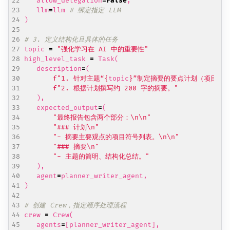
allow_delegation
=
False
,
llm
=
llm
# 绑定指定 LLM
)
# 3. 定义结构化且具体的任务
topic
=
"强化学习在 AI 中的重要性"
high_level_task
=
Task
(
description
=
(
f
"1. 针对主题“
{
topic
}
”制定摘要的要点计划（项目符
f
"2. 根据计划撰写约 200 字的摘要。"
),
expected_output
=
(
"最终报告包含两个部分：
\n\n
"
"### 计划
\n
"
"- 摘要主要观点的项目符号列表。
\n\n
"
"### 摘要
\n
"
"- 主题的简明、结构化总结。"
),
agent
=
planner_writer_agent
,
)
# 创建 Crew，指定顺序处理流程
crew
=
Crew
(
agents
=
[
planner_writer_agent
],