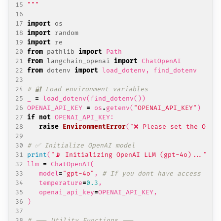
"""
import
os
import
random
import
re
from
pathlib
import
Path
from
langchain_openai
import
ChatOpenAI
from
dotenv
import
load_dotenv
,
find_dotenv
# 🔐 Load environment variables
_
=
load_dotenv
(
find_dotenv
())
OPENAI_API_KEY
=
os
.
getenv
(
"OPENAI_API_KEY"
)
if
not
OPENAI_API_KEY
:
raise
EnvironmentError
(
"❌ Please set the OPEN
# ✅ Initialize OpenAI model
print
(
"📡 Initializing OpenAI LLM (gpt-4o)..."
)
llm
=
ChatOpenAI
(
model
=
"gpt-4o"
,
# If you dont have access to g
temperature
=
0.3
,
openai_api_key
=
OPENAI_API_KEY
,
)
# --- Utility Functions ---