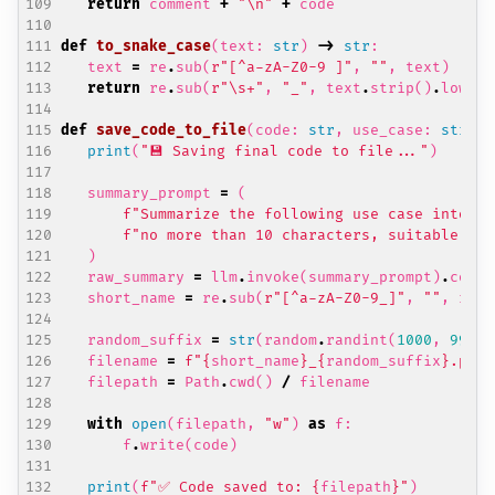
return
comment
+
"
\n
"
+
code
def
to_snake_case
(
text
:
str
)
->
str
:
text
=
re
.
sub
(
r
"[^a-zA-Z0-9 ]"
,
""
,
text
)
return
re
.
sub
(
r
"\s+"
,
"_"
,
text
.
strip
()
.
lower
(
def
save_code_to_file
(
code
:
str
,
use_case
:
str
)
-
print
(
"💾 Saving final code to file..."
)
summary_prompt
=
(
f
"Summarize the following use case into a 
f
"no more than 10 characters, suitable for
)
raw_summary
=
llm
.
invoke
(
summary_prompt
)
.
conte
short_name
=
re
.
sub
(
r
"[^a-zA-Z0-9_]"
,
""
,
raw_
random_suffix
=
str
(
random
.
randint
(
1000
,
9999
)
filename
=
f
"
{
short_name
}
_
{
random_suffix
}
.py"
filepath
=
Path
.
cwd
()
/
filename
with
open
(
filepath
,
"w"
)
as
f
:
f
.
write
(
code
)
print
(
f
"✅ Code saved to: 
{
filepath
}
"
)