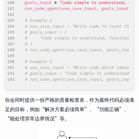
goals_input
=
"Code simple to understand, Func
run_code_agent
(
use_case_input
,
goals_input
)
# Example 2
# use_case_input = "Write code to count the nu
# goals_input = (
#     "Code simple to understand, Functionally
# )
# run_code_agent(use_case_input, goals_input)
# Example 3
# use_case_input = "Write code which takes a c
# goals_input = "Code simple to understand, Fu
# run_code_agent(use_case_input, goals_input)
你会同时提供一份严格的质量检查表，作为最终代码必须满
足的目标，例如“解决方案必须简单”、“功能正确”、
“能处理异常边界情况”等。