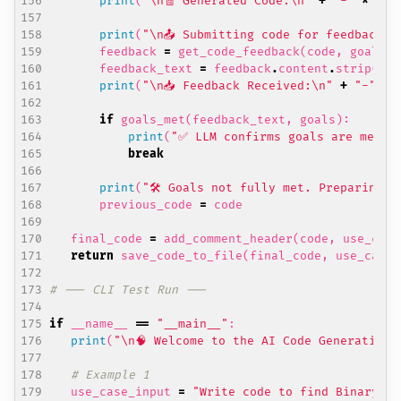
print
(
"
\n
🧾 Generated Code:
\n
"
+
"-"
*
50
print
(
"
\n
📤 Submitting code for feedback r
feedback
=
get_code_feedback
(
code
,
goals
)
feedback_text
=
feedback
.
content
.
strip
()
print
(
"
\n
📥 Feedback Received:
\n
"
+
"-"
*
if
goals_met
(
feedback_text
,
goals
):
print
(
"✅ LLM confirms goals are met. 
break
print
(
"🛠️ Goals not fully met. Preparing 
previous_code
=
code
final_code
=
add_comment_header
(
code
,
use_case
return
save_code_to_file
(
final_code
,
use_case
)
# --- CLI Test Run ---
if
__name__
==
"__main__"
:
print
(
"
\n
🧠 Welcome to the AI Code Generation 
# Example 1
use_case_input
=
"Write code to find BinaryGap