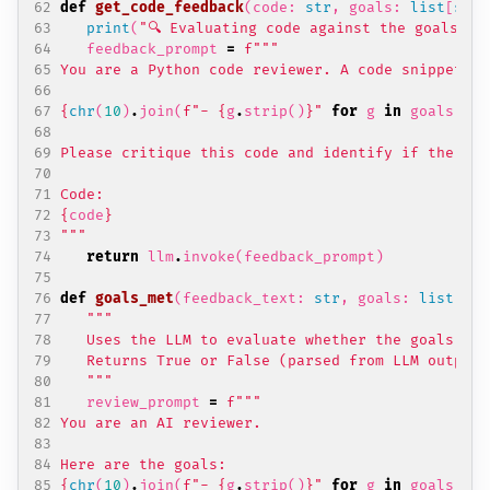
def
get_code_feedback
(
code
:
str
,
goals
:
list
[
str
]
print
(
"🔍 Evaluating code against the goals...
feedback_prompt
=
f
{
chr
(
10
)
.
join
(
f
"- 
{
g
.
strip
()
}
"
for
g
in
goals
)
}
{
code
}
"""
return
llm
.
invoke
(
feedback_prompt
)
def
goals_met
(
feedback_text
:
str
,
goals
:
list
[
str
   """
review_prompt
=
f
{
chr
(
10
)
.
join
(
f
"- 
{
g
.
strip
()
}
"
for
g
in
goals
)
}