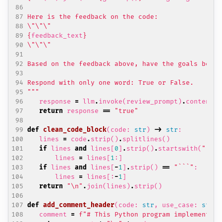
\"\"\"
{
feedback_text
}
\"\"\"
"""
response
=
llm
.
invoke
(
review_prompt
)
.
content
.
s
return
response
==
"true"
def
clean_code_block
(
code
:
str
)
->
str
:
lines
=
code
.
strip
()
.
splitlines
()
if
lines
and
lines
[
0
]
.
strip
()
.
startswith
(
"```"
lines
=
lines
[
1
:]
if
lines
and
lines
[
-
1
]
.
strip
()
==
"```"
:
lines
=
lines
[:
-
1
]
return
"
\n
"
.
join
(
lines
)
.
strip
()
def
add_comment_header
(
code
:
str
,
use_case
:
str
)
comment
=
f
"# This Python program implements t