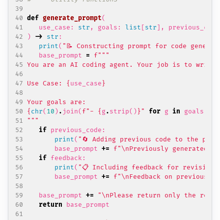
def
generate_prompt
(
use_case
:
str
,
goals
:
list
[
str
],
previous_code
)
->
str
:
print
(
"📝 Constructing prompt for code generat
base_prompt
=
f
Use Case: 
{
use_case
}
{
chr
(
10
)
.
join
(
f
"- 
{
g
.
strip
()
}
"
for
g
in
goals
)
}
"""
if
previous_code
:
print
(
"🔄 Adding previous code to the prom
base_prompt
+=
f
"
\n
Previously generated co
if
feedback
:
print
(
"📋 Including feedback for revision.
base_prompt
+=
f
"
\n
Feedback on previous ve
base_prompt
+=
"
\n
Please return only the revis
return
base_prompt