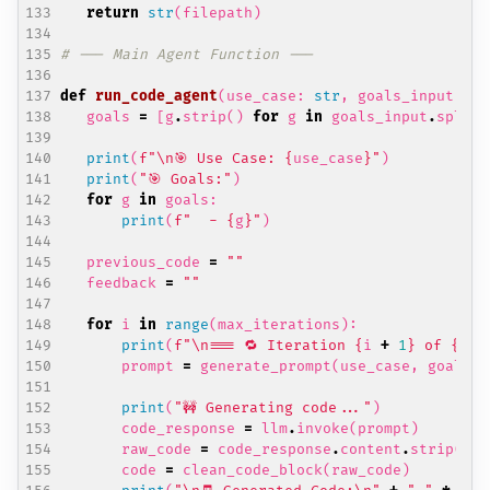
return
str
(
filepath
)
# --- Main Agent Function ---
def
run_code_agent
(
use_case
:
str
,
goals_input
:
st
goals
=
[
g
.
strip
()
for
g
in
goals_input
.
split
(
print
(
f
"
\n
🎯 Use Case: 
{
use_case
}
"
)
print
(
"🎯 Goals:"
)
for
g
in
goals
:
print
(
f
"  - 
{
g
}
"
)
previous_code
=
""
feedback
=
""
for
i
in
range
(
max_iterations
):
print
(
f
"
\n
=== 🔁 Iteration 
{
i
+
1
}
 of 
{
max
prompt
=
generate_prompt
(
use_case
,
goals
,
print
(
"🚧 Generating code..."
)
code_response
=
llm
.
invoke
(
prompt
)
raw_code
=
code_response
.
content
.
strip
()
code
=
clean_code_block
(
raw_code
)