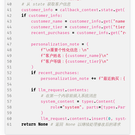
# 从 state 获取客户信息
customer_info
=
callback_context
.
state
.
get
(
"cus
if
customer_info
:
customer_name
=
customer_info
.
get
(
"name"
,
customer_tier
=
customer_info
.
get
(
"tier"
,
recent_purchases
=
customer_info
.
get
(
"recen
personalization_note
=
(
f
"
\n
重要个性化信息：
\n
"
f
"客户姓名：
{
customer_name
}
\n
"
f
"客户等级：
{
customer_tier
}
\n
"
)
if
recent_purchases
:
personalization_note
+=
f
"最近购买：
{
', 
if
llm_request
.
contents
:
# 在第一个内容前插入系统消息
system_content
=
types
.
Content
(
role
=
"system"
,
parts
=
[
types
.
Part
(
te
)
llm_request
.
contents
.
insert
(
0
,
system_c
return
None
# 返回 None 以继续处理修改后的请求