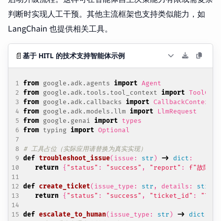
判断时实现人工干预。其他主流框架也支持类似能力，如
LangChain 也提供相关工具。
📄
基于 HITL 的技术支持智能体示例
from
google.adk.agents
import
Agent
from
google.adk.tools.tool_context
import
ToolCont
from
google.adk.callbacks
import
CallbackContext
from
google.adk.models.llm
import
LlmRequest
from
google.genai
import
types
from
typing
import
Optional
# 工具占位（实际应用请替换为真实实现）
def
troubleshoot_issue
(
issue
:
str
)
->
dict
:
return
{
"status"
:
"success"
,
"report"
:
f
"故障排
def
create_ticket
(
issue_type
:
str
,
details
:
str
)
-
return
{
"status"
:
"success"
,
"ticket_id"
:
"TICK
def
escalate_to_human
(
issue_type
:
str
)
->
dict
: