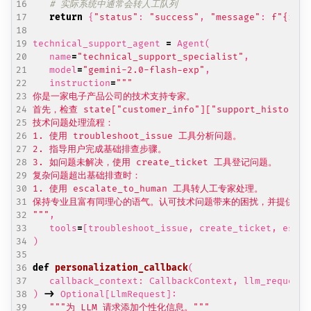
# 实际系统中通常会转人工队列
return
{
"status"
:
"success"
,
"message"
:
f
"
{
issu
technical_support_agent
=
Agent
(
name
=
"technical_support_specialist"
,
model
=
"gemini-2.0-flash-exp"
,
instruction
=
"""
,
tools
=
[
troubleshoot_issue
,
create_ticket
,
escal
)
def
personalization_callback
(
callback_context
:
CallbackContext
,
llm_request
:
)
->
Optional
[
LlmRequest
]:
"""为 LLM 请求添加个性化信息。"""