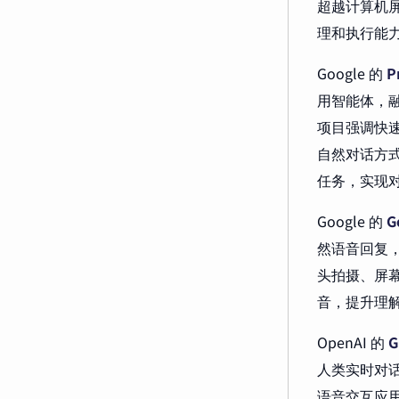
超越计算机
理和执行能
Google 的
P
用智能体，
项目强调快
自然对话方式
任务，实现
Google 的
G
然语音回复
头拍摄、屏
音，提升理
OpenAI 的
G
人类实时对话
语音交互应