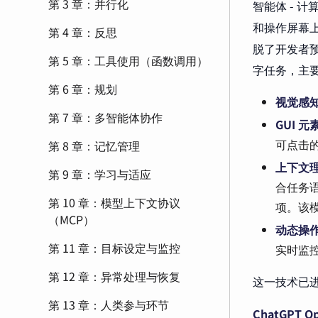
第 3 章：并行化
智能体 - 计
和操作屏幕上
第 4 章：反思
脱了开发者
第 5 章：工具使用（函数调用）
字任务，主
第 6 章：规划
视觉感
第 7 章：多智能体协作
GUI 元
可点击
第 8 章：记忆管理
上下文
第 9 章：学习与适应
合任务
第 10 章：模型上下文协议
项。该模
（MCP）
动态操
第 11 章：目标设定与监控
实时监
第 12 章：异常处理与恢复
这一技术已进
第 13 章：人类参与环节
ChatGPT
Op