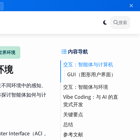
》
搜索
内容导航
实世界环境
交互：智能体与计算机
环境
GUI（图形用户界面）
LLM（大语言模型）
在不同环境中的感知、
交互：智能体与环境
Operator（运算器）
将探讨智能体如何与计
Vibe Coding：与 AI 的直
觉式开发
关键要点
Vibe Coding（氛围编
程）
总结
nterface（ACI，
参考文献