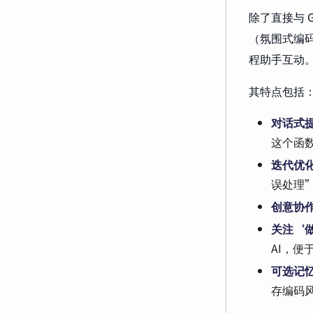
除了直接与 
（氛围式编码
程助手互动。
其特点包括
对话式
这个函数
迭代优
误处理
创意协
关注‘
AI，
可选记
存编码