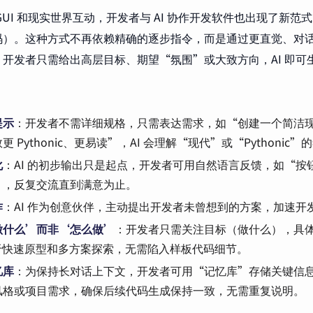
GUI 和现实世界互动，开发者与 AI 协作开发软件也出现了新范
）。这种方式不再依赖精确的逐步指令，而是通过更直觉、对话和
开发者只需给出高层目标、期望“氛围”或大致方向，AI 即可
：
提示
：开发者不需详细规格，只需表达需求，如“创建一个简洁
更 Pythonic、更易读”，AI 会理解“现代”或“Pythonic
化
：AI 的初步输出只是起点，开发者可用自然语言反馈，如“按
”，反复交流直到满意为止。
作
：AI 作为创意伙伴，主动提出开发者未曾想到的方案，加速开
做什么’而非‘怎么做’
：开发者只需关注目标（做什么），具
便于快速原型和多方案探索，无需陷入样板代码细节。
忆库
：为保持长对话上下文，开发者可用“记忆库”存储关键信
风格或项目需求，确保后续代码生成保持一致，无需重复说明。