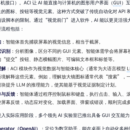
算机接口）。ACI 让 AI 能直接与计算机的图形用户界面（
GUI
）
的图标、按钮等视觉元素。这种方式突破了传统自动化对 API 
预设脚本的限制。通过“视觉前门”进入软件，AI 能以更灵活强
要流程包括：
知
：智能体首先捕获屏幕的视觉信息，相当于截屏。
素识别
：分析图像，区分不同的 GUI 元素。智能体需学会将屏
的“提交”按钮、静态横幅图片、可编辑文本框和标签等。
理解
：ACI 模块作为视觉数据与智能体核心（通常为大语言模型
L
语境解释这些元素。例如，理解放大镜图标通常代表“搜索”，
块提升 LLM 的推理能力，使其能基于视觉证据制定计划。
作与反馈
：智能体通过程序控制鼠标和键盘，执行点击、输入、
控屏幕反馈，动态应对变化、加载界面、弹窗或错误，顺利完成
入实际应用阶段，多个领先 AI 实验室已推出具备 GUI 交互能
erator
（OpenAI）
：定位为数字助手，能在桌面上自动化多种