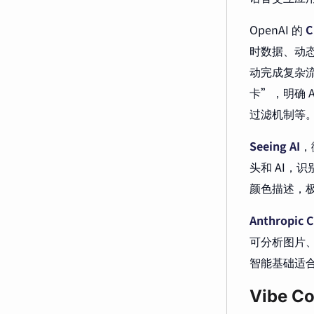
OpenAI 的
C
时数据、动
动完成复杂流
卡”，明确 
过滤机制等
Seeing AI
，
头和 AI
颜色描述，
Anthropic 
可分析图片
智能基础适
Vibe 