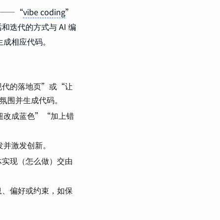
式——“
vibe coding
”
迭代的方式与 AI 编
生成相应代码。
现代的落地页”或“让
”的氛围并生成代码。
钮改成蓝色”“加上错
发并激发创新。
体实现（怎么做）交由
息、偏好或约束，如保