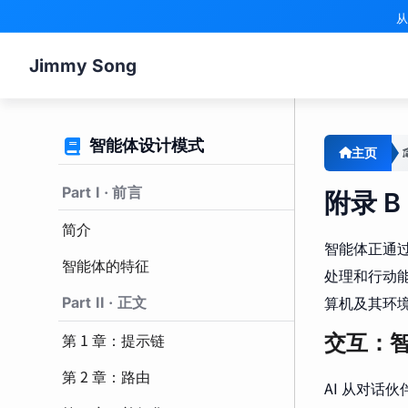
从
Jimmy Song
智能体设计模式
主页
Part I · 前言
附录 B
简介
智能体正通
智能体的特征
处理和行动
算机及其环
Part II · 正文
第 1 章：提示链
交互：
第 2 章：路由
AI 从对话伙