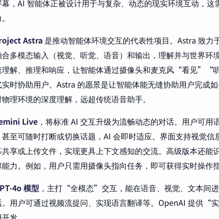
屏幕，AI 智能体正被设计用于与复杂、动态的现实环境互动，这
力。
roject Astra
是推动智能体环境交互的代表性项目。Astra 致
融合多模态输入（视觉、听觉、语音）和输出，理解并与世界环
速理解、推理和响应，让智能体通过摄像头和麦克风“看见”“
实时协助用户。Astra 的愿景是让智能体能无缝协助用户完成
对物理环境的深度理解，远超传统语音助手。
emini Live
，将标准 AI 交互升级为流畅动态的对话。用户可用语
，甚至可随时打断或切换话题，AI 会即时适应。界面支持视觉信
幕共享或上传文件，实现更具上下文感知的交流。高级版本还能
解能力。例如，用户只需用摄像头指向任务，即可获得实时操作
PT-4o 模型
，主打“全模态”交互，能在语音、视觉、文本间进
。用户可通过视频流提问、实现语言翻译等。OpenAI 提供“实
用开发。