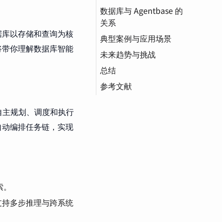
数据库与 Agentbase 的
MCP（模型上下文协
关系
议）
据库以存储和查询为核
典型案例与应用场景
MCL（Model Context
LLM（大语言模型）
将带你理解数据库智能
Language）结构示例
未来趋势与挑战
ETL（抽取 - 转换 - 加
载）
Context（上下文）
总结
SLA（服务等级协
训练（Training）
参考文献
议）
具备自主规划、调度和执行
自动编排任务链，实现
索。
支持多步推理与跨系统