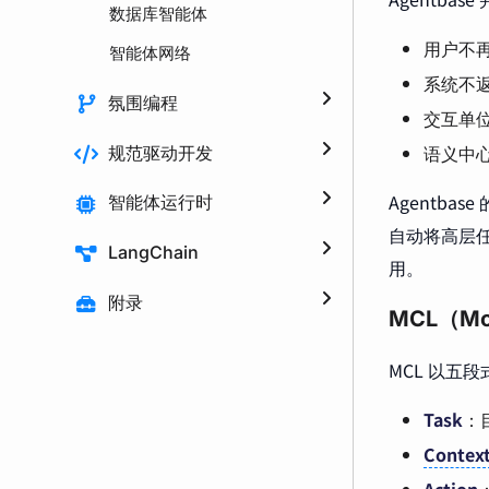
数据库智能体
用户不再
智能体网络
系统不返
氛围编程
交互单位从
语义中
规范驱动开发
Agentba
智能体运行时
自动将高层
LangChain
用。
附录
MCL（Mo
MCL 以五
Task
：
Contex
Action