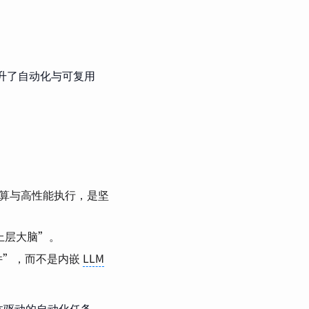
升了自动化与可复用
储、计算与高性能执行，是坚
的上层大脑”。
力插件”，而不是内嵌
LLM
智能体驱动的自动化任务