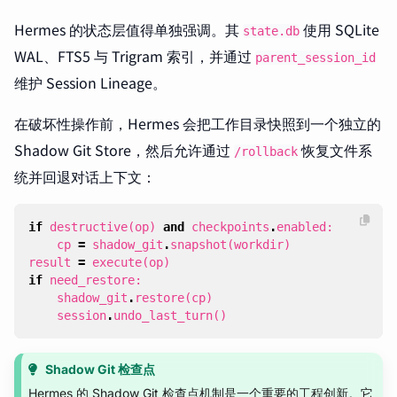
Hermes 的状态层值得单独强调。其
使用 SQLite
state.db
WAL、FTS5 与 Trigram 索引，并通过
parent_session_id
维护 Session Lineage。
在破坏性操作前，Hermes 会把工作目录快照到一个独立的
Shadow Git Store，然后允许通过
恢复文件系
/rollback
统并回退对话上下文：
if
destructive
(
op
)
and
checkpoints
.
enabled
:
cp
=
shadow_git
.
snapshot
(
workdir
)
result
=
execute
(
op
)
if
need_restore
:
shadow_git
.
restore
(
cp
)
session
.
undo_last_turn
()
Shadow Git 检查点
Hermes 的 Shadow Git 检查点机制是一个重要的工程创新。它