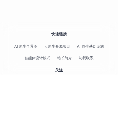
快速链接
AI 原生全景图
云原生开源项目
AI 原生基础设施
智能体设计模式
站长简介
与我联系
关注
© 2017-2026 Jimmy Song 保留所有权利 ·
隐私政策
·
使用条款
Agent（智能体）
·
CC BY 4.0