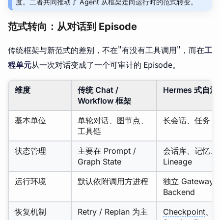
度。二者共同推动了 Agent 从框架走向运行时的范式转变。
范式转向：从对话到 Episode
传统框架与新范式的差别，不在"有没有工具调用"，而在
工
程单元
从一次对话变成了一个可审计的 Episode。
维度
传统 Chat /
Hermes 式自
Workflow 框架
基本单位
单轮对话、图节点、
长会话、任务 Ep
工具链
状态管理
主要在 Prompt /
会话库、记忆、
Graph State
Lineage
运行环境
默认依附调用方进程
独立 Gateway
Backend
恢复机制
Retry / Replan 为主
Checkpoint
、Ro