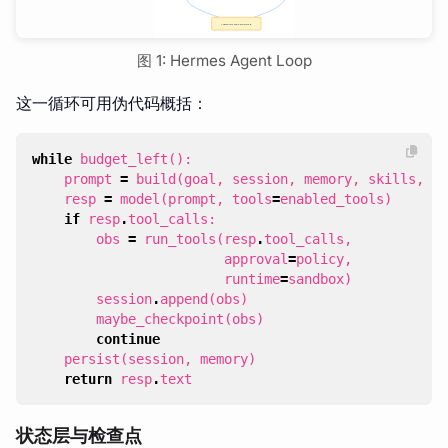
图 1: Hermes Agent Loop
这一循环可用伪代码概括：
while
budget_left
():
prompt
=
build
(
goal
,
session
,
memory
,
skills
,
co
resp
=
model
(
prompt
,
tools
=
enabled_tools
)
if
resp
.
tool_calls
:
obs
=
run_tools
(
resp
.
tool_calls
,
approval
=
policy
,
runtime
=
sandbox
)
session
.
append
(
obs
)
maybe_checkpoint
(
obs
)
continue
persist
(
session
,
memory
)
return
resp
.
text
状态层与检查点