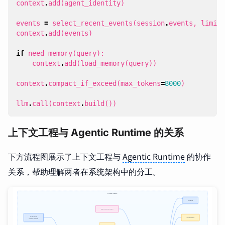
context
.
add
(
agent_identity
)
events
=
select_recent_events
(
session
.
events
,
limit
=
context
.
add
(
events
)
if
need_memory
(
query
):
context
.
add
(
load_memory
(
query
))
context
.
compact_if_exceed
(
max_tokens
=
8000
)
llm
.
call
(
context
.
build
())
上下文工程与 Agentic Runtime 的关系
下方流程图展示了上下文工程与
Agentic Runtime
的协作
关系，帮助理解两者在系统架构中的分工。