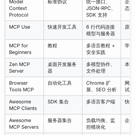
Model
标准协议
统一接口、
企业
Context
JSON-RPC、
态开
Protocol
SDK 支持
MCP Use
快速开发工具
6 行代码连接
原型
模型与服务器
MCP for
教程
多语言教程 +
学习
Beginners
安全实践
Zen MCP
桌面开发服务
多模型协作、
本地
Server
器
文件处理
Browser
自动化工具
Chrome 扩
网站
Tools MCP
展、SEO 分析
试
Awesome
SDK 集合
多语言客户端
快速
MCP Clients
Awesome
服务器集合
负载均衡、监
企业
MCP Servers
控模块化