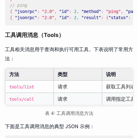
{
"jsonrpc"
:
"2.0"
,
"id"
:
2
,
"method"
:
"ping"
,
"para
{
"jsonrpc"
:
"2.0"
,
"id"
:
2
,
"result"
:
{
"status"
:
"o
工具调用消息（Tools）
工具相关消息用于查询和执行可用工具。下表说明了常用方
法：
方法
类型
说明
请求
获取工具列表及输
tools/list
请求
调用指定工具
tools/call
表 4: 工具调用消息方法
下面是工具调用消息的典型 JSON 示例：