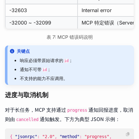
-32603
Internal error
-32000 ~ -32099
MCP 特定错误（Server e
表 7: MCP 错误码说明
关键点
响应必须带原始请求的
；
id
通知不可带
；
id
不支持的能力不应调用。
进度与取消机制
对于长任务，MCP 支持通过
通知回报进度，取消
progress
则由
通知触发。下方为典型 JSON 示例：
cancelled
{
"jsonrpc"
:
"2.0"
,
"method"
:
"progress"
,