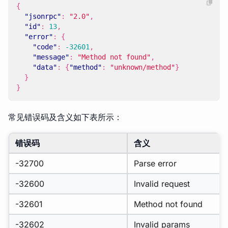
{
"jsonrpc"
:
"2.0"
,
"id"
:
13
,
"error"
:
{
"code"
:
-32601
,
"message"
:
"Method not found"
,
"data"
:
{
"method"
:
"unknown/method"
}
}
}
常见错误码及含义如下表所示：
错误码
含义
-32700
Parse error
-32600
Invalid request
-32601
Method not found
-32602
Invalid params