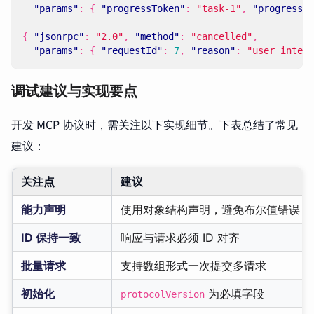
"params"
:
{
"progressToken"
:
"task-1"
,
"progress"
:
{
"jsonrpc"
:
"2.0"
,
"method"
:
"cancelled"
,
"params"
:
{
"requestId"
:
7
,
"reason"
:
"user interr
调试建议与实现要点
开发 MCP 协议时，需关注以下实现细节。下表总结了常见
建议：
关注点
建议
能力声明
使用对象结构声明，避免布尔值错误
ID 保持一致
响应与请求必须 ID 对齐
批量请求
支持数组形式一次提交多请求
初始化
为必填字段
protocolVersion