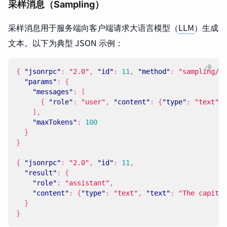
采样消息（Sampling）
采样消息用于服务端向客户端请求大语言模型（
LLM
）生成
文本。以下为典型 JSON 示例：
{
"jsonrpc"
:
"2.0"
,
"id"
:
11
,
"method"
:
"sampling/cr
"params"
:
{
"messages"
:
[
{
"role"
:
"user"
,
"content"
:
{
"type"
:
"text"
,
],
"maxTokens"
:
100
}
}
{
"jsonrpc"
:
"2.0"
,
"id"
:
11
,
"result"
:
{
"role"
:
"assistant"
,
"content"
:
{
"type"
:
"text"
,
"text"
:
"The capital
}
}