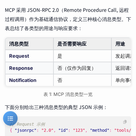
MCP 采用 JSON-RPC 2.0（Remote Procedure Call, 远程
过程调用）作为基础通信协议，定义三种核心消息类型。下
表总结了各类型的用途与响应要求：
消息类型
是否需要响应
用途
Request
是
发起调用
Response
否（仅作为回复）
返回请求
Notification
否
单向事件
表 1: MCP 消息类型一览
下面分别给出三种消息类型的典型 JSON 示例：
{
"jsonrpc"
:
"2.0"
,
"id"
:
"123"
,
"method"
:
"tools/li