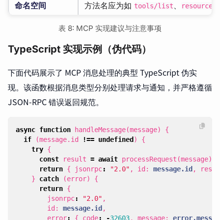
命名空间
方法名应为如
、
tools/list
resources
表 8: MCP 实现建议与注意事项
TypeScript 实现示例（伪代码）
下面代码展示了 MCP 消息处理的典型 TypeScript 伪实
现。该函数根据消息类型分别处理请求与通知，并严格遵循
JSON-RPC 错误返回规范。
async
function
handleMessage
(
message
)
{
if
(
message
.
id
!==
undefined
)
{
try
{
const
result
=
await
processRequest
(
message
);
return
{
jsonrpc
:
"2.0"
,
id
: 
message.id
,
resul
}
catch
(
error
)
{
return
{
jsonrpc
:
"2.0"
,
id
: 
message.id
,
error
:
{
code
:
-
32603
,
message
: 
error.messag