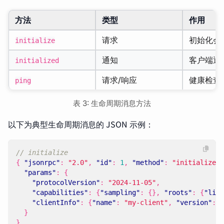
方法
类型
作用
请求
初始化会
initialize
通知
客户端通
initialized
请求/响应
健康检查
ping
表 3: 生命周期消息方法
以下为典型生命周期消息的 JSON 示例：
{
"jsonrpc"
:
"2.0"
,
"id"
:
1
,
"method"
:
"initialize"
,
"params"
:
{
"protocolVersion"
:
"2024-11-05"
,
"capabilities"
:
{
"sampling"
:
{},
"roots"
:
{
"list
"clientInfo"
:
{
"name"
:
"my-client"
,
"version"
:
"
}
}