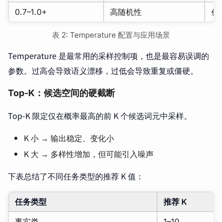
0.7–1.0+
高随机性
创
表 2: Temperature 配置与应用场景
Temperature 是最常用的采样控制项，也是最容易误调的
参数。过高会导致语义漂移，过低会导致重复或僵硬。
Top-K：候选空间的硬截断
Top-K 限定仅在概率最高的前 K 个候选词元中采样。
K 小 → 输出稳定、变化小
K 大 → 多样性增加，但可能引入噪声
下表总结了不同任务类型的推荐 K 值：
任务类型
推荐 K
事实类
1–10