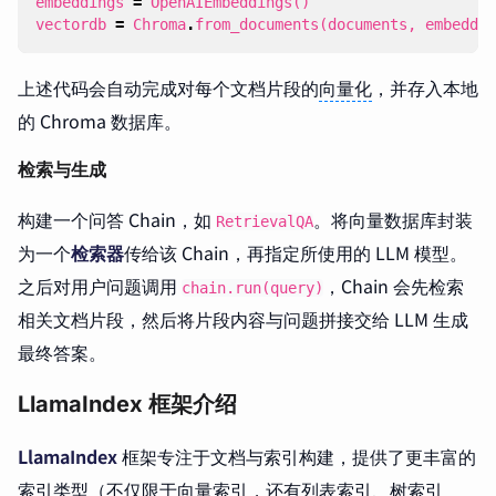
embeddings
=
OpenAIEmbeddings
()
vectordb
=
Chroma
.
from_documents
(
documents
,
embeddin
上述代码会自动完成对每个文档片段的
向量化
，并存入本地
的 Chroma 数据库。
检索与生成
构建一个问答 Chain，如
。将向量数据库封装
RetrievalQA
为一个
检索器
传给该 Chain，再指定所使用的 LLM 模型。
之后对用户问题调用
，Chain 会先检索
chain.run(query)
相关文档片段，然后将片段内容与问题拼接交给 LLM 生成
最终答案。
LlamaIndex 框架介绍
LlamaIndex
框架专注于文档与索引构建，提供了更丰富的
索引类型（不仅限于向量索引，还有列表索引、树索引