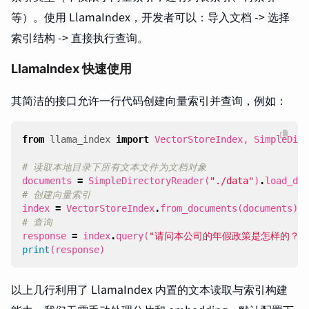
等）。使用 LlamaIndex，开发者可以：导入文档 -> 选择
索引结构 -> 直接执行查询。
LlamaIndex 快速使用
其简洁的接口允许一行代码创建向量索引并查询，例如：
from
llama_index
import
VectorStoreIndex
,
SimpleDire
# 读取本地目录下所有文本文件为文档对象
documents
=
SimpleDirectoryReader
(
"./data"
)
.
load_dat
# 创建向量索引
index
=
VectorStoreIndex
.
from_documents
(
documents
)
# 查询
response
=
index
.
query
(
"请问本公司的年假政策是怎样的？"
print
(
response
)
以上几行利用了 LlamaIndex 内置的文本读取与索引构建