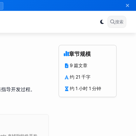
》
搜索
章节规模
9 篇文章
约 21 千字
来指导开发过程。
约 1 小时 1 分钟
pts 来辅助软件开发，