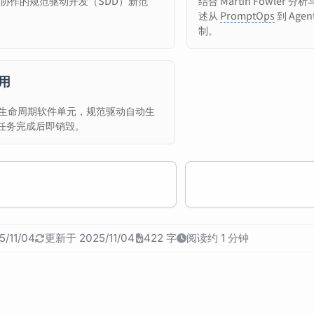
人类协作的规范驱动开发（SDD）新范
结合 Martin Fowler 
述从
PromptOps
到 Age
制。
用
的短生命周期软件单元，规范驱动自动生
任务完成后即销毁。
/11/04
更新于 2025/11/04
422 字
阅读约 1 分钟