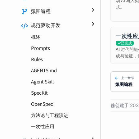
动 AI 与
式。
氛围编程
规范驱动开发
一次性应
概述
已完成
Prompts
AI 时代
成与验证，
Rules
AGENTS.md
上一章节
Agent Skill
氛围编程
SpecKit
OpenSpec
创建于 2025
方法论与工程演进
一次性应用