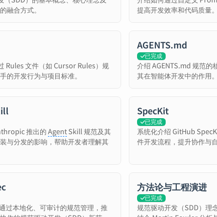
工具的融合方式。
提高开发效率和代码质量
AGENTS.md
已完成
ules 文件（如 Cursor Rules）规
介绍 AGENTS.md 规
程助手的开发行为与项目标准。
其在智能体开发中的作用
ill
SpecKit
已完成
thropic 推出的
Agent
Skill 规范及其
系统化介绍 GitHub Spe
力封装与分发的影响，帮助开发者理解其
件开发流程，提升协作与
。
ec
方法论与工程演进
已完成
ec 通过本地化、可审计的规范管理，推
规范驱动开发（SDD）理