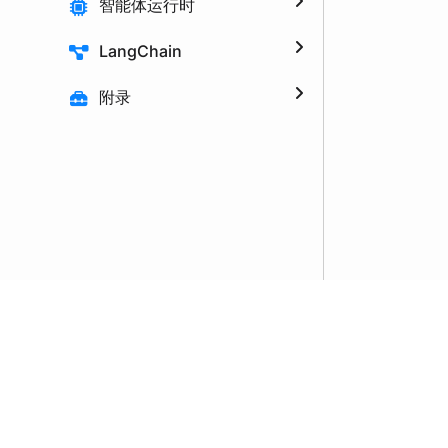
智能体运行时
LangChain
附录
导航
公告
AI 原生全景图
条款
云原生开源项目
隐私