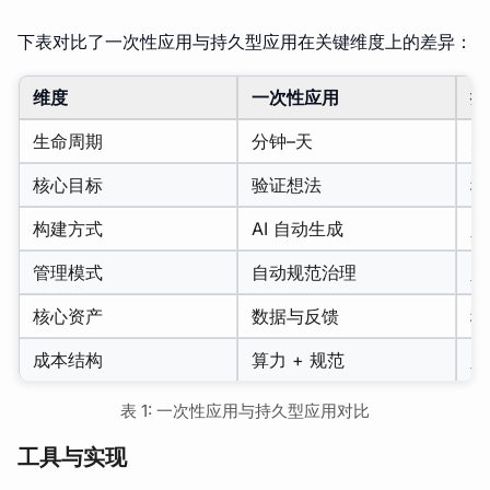
下表对比了一次性应用与持久型应用在关键维度上的差异：
维度
一次性应用
持
生命周期
分钟–天
月
核心目标
验证想法
稳
构建方式
AI 自动生成
人
管理模式
自动规范治理
人
核心资产
数据与反馈
稳
成本结构
算力 + 规范
人
表 1: 一次性应用与持久型应用对比
工具与实现