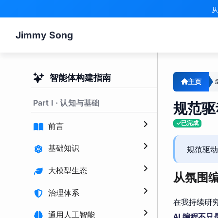
从
Jimmy Song
智能体构建指南
主页
Part I · 认知与基础
规范驱
已完成
前言
规范驱动
基础知识
大模型生态
从氛围编
治理体系
在我持续研
通用人工智能
AI 编程不