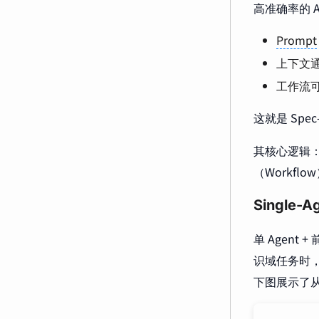
高准确率的 A
Prompt
上下文
工作流
这就是 Spec
其核心逻辑：
（Workf
Single-
单 Agen
识域任务时
下图展示了从单