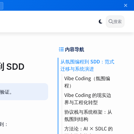
》
搜索
内容导航
从氛围编程到 SDD：范式
 SDD
迁移与系统演进
Vibe Coding（氛围编
程）
验证。
Vibe Coding 的现实边
界与工程化转型
协议栈与系统框架：从
训练（Training）
氛围到结构
到：
方法论：AI × SDLC 的
MCP（模型上下文协