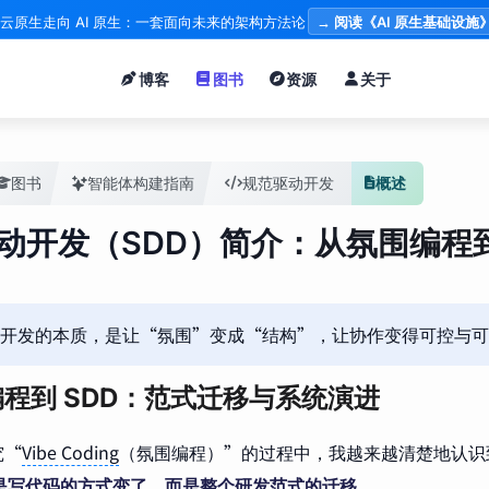
云原生走向 AI 原生：一套面向未来的架构方法论
→ 阅读《AI 原生基础设施
博客
图书
资源
关于
图书
智能体构建指南
规范驱动开发
概述
动开发（SDD）简介：从氛围编程到
开发的本质，是让“氛围”变成“结构”，让协作变得可控与可
程到 SDD：范式迁移与系统演进
究“
Vibe Coding
（氛围编程）”的过程中，我越来越清楚地认识
只是写代码的方式变了，而是整个研发范式的迁移。