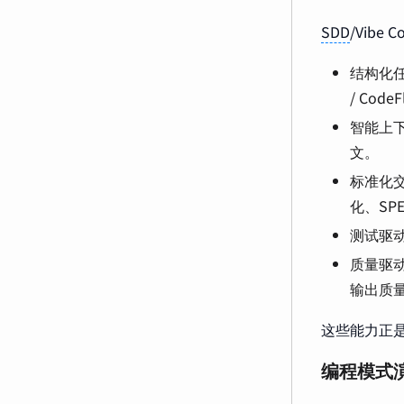
SDD
/Vibe
结构化任务
/ Code
智能上
文。
标准化交付
化、SP
测试驱动
质量驱动的
输出质
这些能力正是“
编程模式演进