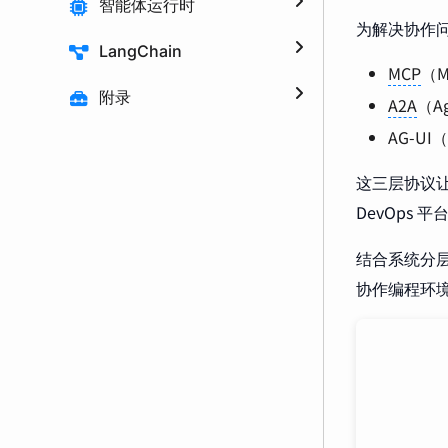
智能体运行时
为解决协作问
LangChain
MCP
（M
附录
A2A
（A
AG-UI（
这三层协议让
DevOps
结合系统分层与 
协作编程环