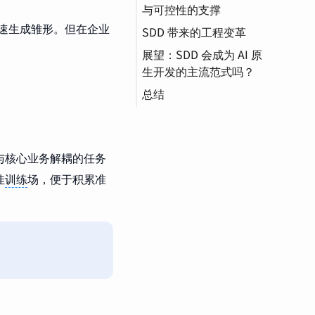
与可控性的支撑
Spec-kit
，快速生成雏形。但在企业
SDD 带来的工程变革
嵌入（Embedding）
Tessl Framework
CLI（命令行界面）
展望：SDD 会成为 AI 原
Qoder
生开发的主流范式吗？
LangChain Expression
总结
DevOps
Language (LCEL)
OpenDevin
AgentScript
与核心业务解耦的任务
CodePlan
佳
训练
场，便于积累准