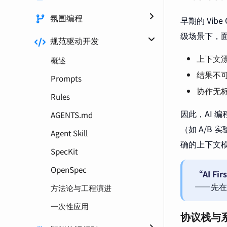
氛围编程
早期的 Vib
级场景下，
规范驱动开发
上下文漂
概述
结果不
Prompts
协作无标
Rules
因此，AI
AGENTS.md
（如 A/B 
Agent Skill
确的上下文
SpecKit
OpenSpec
“AI Fir
——先在
方法论与工程演进
一次性应用
协议栈与