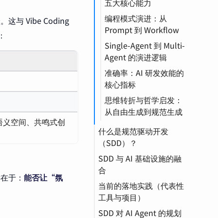
五大核心能力
议）
编程模式演进：从
A2A（智能体间通
SDD（规范驱动开
 Vibe Coding
Prompt 到 Workflow
信）
发）
：
Single-Agent 到 Multi-
Agent（智能体）
Context
Prompt（提示词）
Agent 的演进逻辑
Engineering（上下文
CI/CD（持续集成/持
Context（上下文）
工程）
准确率：AI 研发效能的
续部署）
核心指标
思维转折与哲学启发：
从自由生成到规范生成
享语义空间、共鸣式创
什么是规范驱动开发
（SDD）？
SDD 与 AI 基础设施的融
LLM（大语言模型）
合
键在于：
能否让“氛
当前的落地实践（代表性
工具与项目）
SDD 对 AI Agent 的规划
Kiro