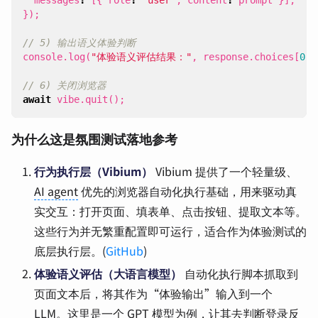
});
console
.
log
(
"体验语义评估结果："
,
response
.
choices
[
0
].
await
vibe
.
quit
();
为什么这是氛围测试落地参考
行为执行层（Vibium）
Vibium 提供了一个轻量级、
AI agent
优先的浏览器自动化执行基础，用来驱动真
实交互：打开页面、填表单、点击按钮、提取文本等。
这些行为并无繁重配置即可运行，适合作为体验测试的
底层执行层。(
GitHub
)
体验语义评估（大语言模型）
自动化执行脚本抓取到
页面文本后，将其作为“体验输出”输入到一个
LLM。这里是一个
GPT
模型为例，让其去判断登录反