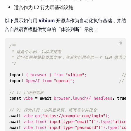
适合作为 L2 行为层基础设施
以下展示如何用
Vibium
开源库作为自动化执行基础，并结
合自然语言模型做简单的“体验判断”示例：
 */
import
{
browser
}
from
"vibium"
;
import
OpenAI
from
"openai"
;
const
vibe
=
await
browser
.
launch
({
headless
:
true
}
await
vibe
.
go
(
"https://example.com/login"
);
await
vibe
.
find
(
'input[type="email"]'
).
type
(
"
alice@e
await
vibe
.
find
(
'input[type="password"]'
).
type
(
"corr