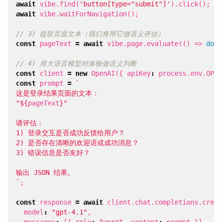
await
vibe
.
find
(
'button[type="submit"]'
).
click
();
await
vibe
.
waitForNavigation
();
const
pageText
=
await
vibe
.
page
.
evaluate
(()
=>
docu
const
client
=
new
OpenAI
({
apiKey
:
process
.
env
.
OPEN
const
prompt
=
"
${
pageText
}
`
;
const
response
=
await
client
.
chat
.
completions
.
creat
model
:
"gpt-4.1"
,
messages
:
[{
role
:
"user"
,
content
:
prompt
}],