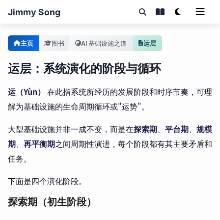
Jimmy Song
主页
图书
AI 基础设施之道
运层
运层：系统演化的阶段与循环
运（Yùn）
在此指系统所经历的发展阶段和时序节奏，可理
解为基础设施的生命周期循环或"运势"。
大型基础设施并非一成不变，而是在
探索期
、
平台期
、
规模
期
、
再平衡期
之间周期性演进，每个阶段都有其主要矛盾和
任务。
下面是四个演化阶段。
探索期（初生阶段）