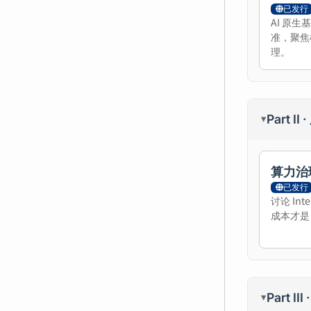
已发行
AI 原
准，聚焦
理。
Part II
▸
算力治
已发行
讨论 Int
成本才是
Part I
▸