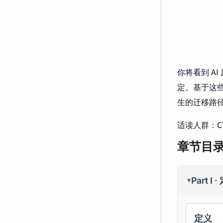
你将看到 A
定。基于这些
生的迁移路
适读人群：CT
章节目
Part I 
▸
定义