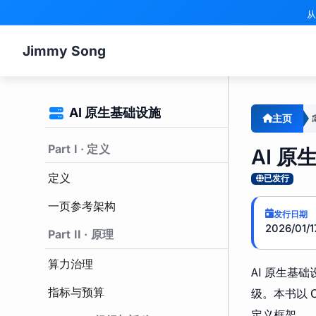
从
Jimmy Song
AI 原生基础设施
主页
Part I · 定义
AI 
定义
已发行
一页参考架构
发行日期
2026/01/1
Part II · 原理
算力治理
AI 原生基
指标与预算
级。本书以 
定义框架。