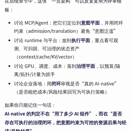
在后续章节中，这张“一页架构”可以反复复用为评审模
板：
讨论 MCP/Agent：把它们定位到
意图平面
，并用闭环
约束（admission/translation）避免“意图泛滥”
讨论 runtime 与平台：放到
执行平面
，重点看可观
测、可归因、可治理的状态资产
（context/cache/KV/vector）
讨论 GPU、调度、成本：落到
治理平面
，以预算/隔
离/拓扑/计量为抓手
讨论企业落地：用
闭环
审视是否“真的 AI-native”
（是否能把成本/风险结果回写为可执行策略）
如果你只能记住一句话：
AI-native 的判定不在“用了多少 AI 组件”，而在“是否
存在可执行的治理闭环，把意图约束为可控的资源后果与经
济/风险结果”。