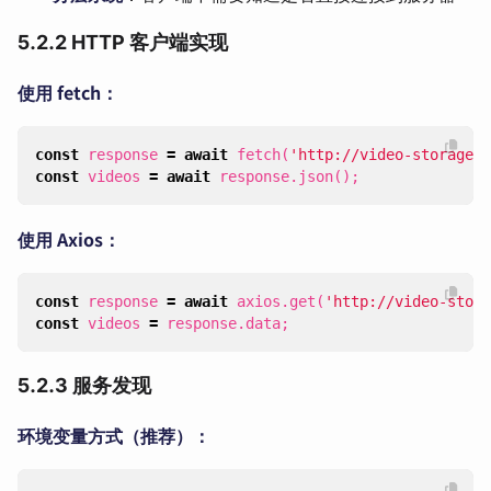
5.2.2 HTTP 客户端实现
使用 fetch：
const
response
=
await
fetch
(
'http://video-storage:4
const
videos
=
await
response
.
json
();
使用 Axios：
const
response
=
await
axios
.
get
(
'http://video-stora
const
videos
=
response
.
data
;
5.2.3 服务发现
环境变量方式（推荐）：