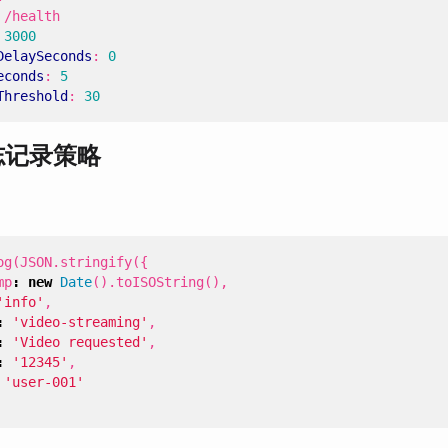
/health
3000
DelaySeconds
:
0
econds
:
5
Threshold
:
30
日志记录策略
：
og
(
JSON
.
stringify
({
mp
:
new
Date
().
toISOString
(),
'info'
,
:
'video-streaming'
,
:
'Video requested'
,
:
'12345'
,
'user-001'