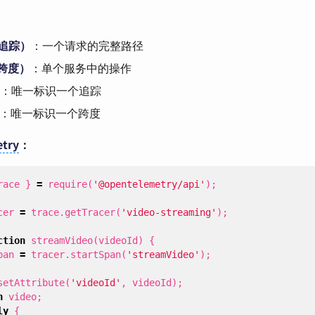
（追踪）
：一个请求的完整路径
（跨度）
：单个服务中的操作
：唯一标识一个追踪
：唯一标识一个跨度
try
：
race
}
=
require
(
'@opentelemetry/api'
);
cer
=
trace
.
getTracer
(
'video-streaming'
);
ction
streamVideo
(
videoId
)
{
pan
=
tracer
.
startSpan
(
'streamVideo'
);
setAttribute
(
'videoId'
,
videoId
);
n
video
;
ly
{