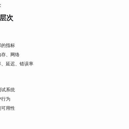
术
控层次
部的指标
内存、网络
率、延迟、错误率
测试系统
户行为
能可用性