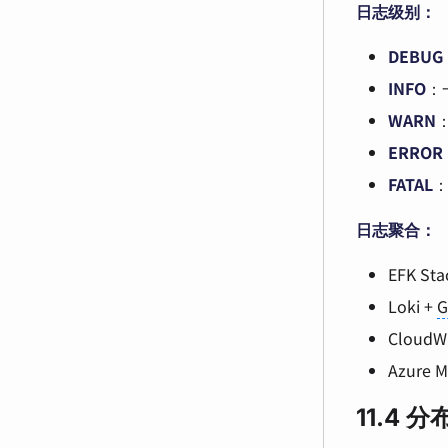
日志级别：
DEBUG
INFO
：
WARN
ERROR
FATAL
日志聚合：
EFK Stac
Loki +
G
CloudWa
Azure M
11.4 