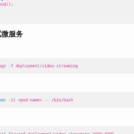
end
();
调试微服务
ogs -f deployment/video-streaming
xec
 -it <pod-name> -- /bin/bash
ort-forward deployment/video-streaming 3000:3000