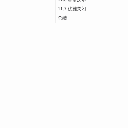
11.7 优雅关闭
Circuit Breaker（断路
器）
总结