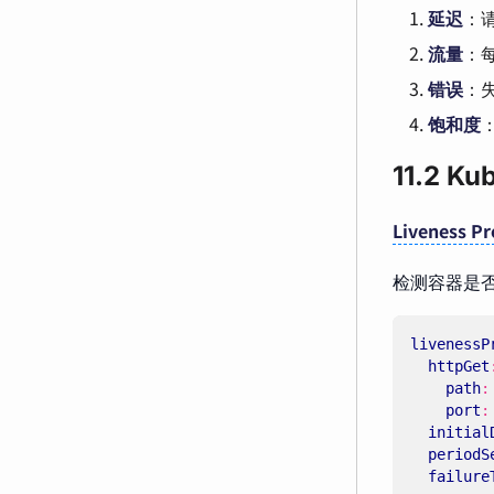
延迟
：
流量
：
错误
：
饱和度
11.2 K
Liveness P
检测容器是
livenessP
httpGet
path
:
port
:
initial
periodS
failure