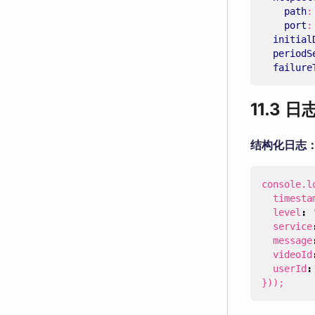
path
:
port
:
initial
periodS
failure
11.3 
结构化日志
console
.
l
timesta
level
:
service
message
videoId
userId
:
}));