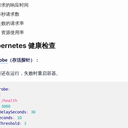
请求的响应时间
每秒请求数
失败的请求率
：资源使用率
ubernetes 健康检查
robe
（存活探针）：
否还在运行，失败时重启容器。
robe
:
:
/health
3000
DelaySeconds
:
30
econds
:
10
Threshold
:
3