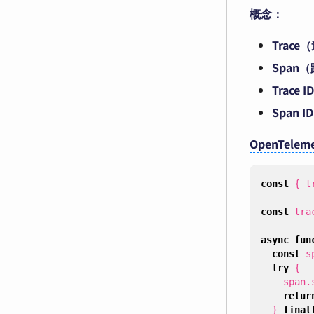
概念：
Trace
Span
Trace ID
Span ID
OpenTeleme
const
{
t
const
tra
async
fun
const
s
try
{
span
.
retur
}
final