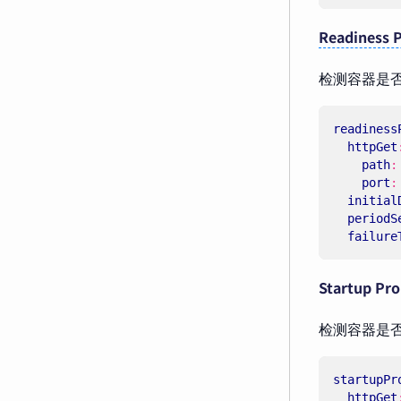
Readiness 
检测容器是否
readiness
httpGet
path
:
port
:
initial
periodS
failure
Startup 
检测容器是
startupPr
httpGet