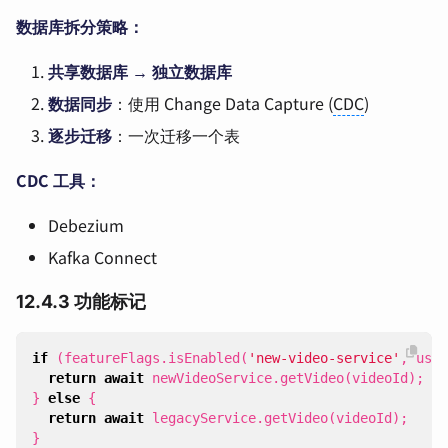
数据库拆分策略：
共享数据库 → 独立数据库
数据同步
：使用 Change Data Capture (
CDC
)
逐步迁移
：一次迁移一个表
CDC 工具：
Debezium
Kafka Connect
12.4.3 功能标记
if
(
featureFlags
.
isEnabled
(
'new-video-service'
,
user
return
await
newVideoService
.
getVideo
(
videoId
);
}
else
{
return
await
legacyService
.
getVideo
(
videoId
);
}