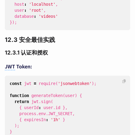
host
:
'localhost'
,
user
:
'root'
,
database
:
'videos'
});
12.3 安全最佳实践
12.3.1 认证和授权
JWT
Token:
const
jwt
=
require
(
'jsonwebtoken'
);
function
generateToken
(
user
)
{
return
jwt
.
sign
(
{
userId
:
user
.
id
},
process
.
env
.
JWT_SECRET
,
{
expiresIn
:
'1h'
}
);
}