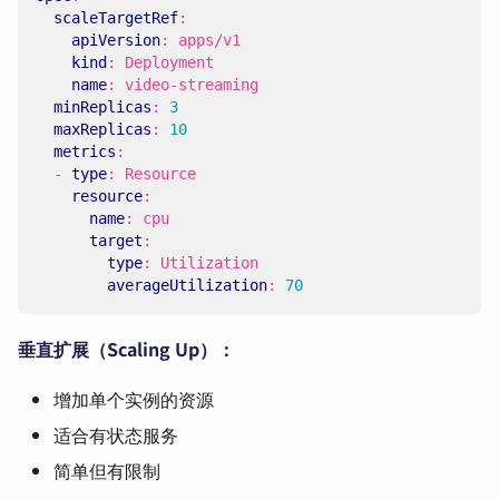
scaleTargetRef
:
apiVersion
:
apps/v1
kind
:
Deployment
name
:
video-streaming
minReplicas
:
3
maxReplicas
:
10
metrics
:
- 
type
:
Resource
resource
:
name
:
cpu
target
:
type
:
Utilization
averageUtilization
:
70
垂直扩展（Scaling Up）：
增加单个实例的资源
适合有状态服务
简单但有限制