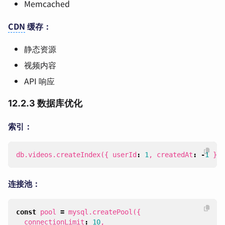
Memcached
CDN
缓存：
静态资源
视频内容
API 响应
12.2.3 数据库优化
索引：
db
.
videos
.
createIndex
({
userId
:
1
,
createdAt
:
-
1
});
连接池：
const
pool
=
mysql
.
createPool
({
connectionLimit
:
10
,