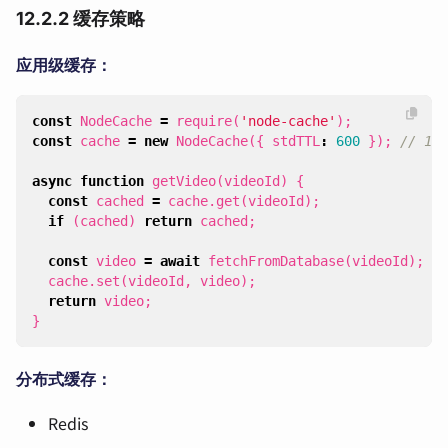
12.2.2 缓存策略
应用级缓存：
const
NodeCache
=
require
(
'node-cache'
);
const
cache
=
new
NodeCache
({
stdTTL
:
600
});
async
function
getVideo
(
videoId
)
{
const
cached
=
cache
.
get
(
videoId
);
if
(
cached
)
return
cached
;
const
video
=
await
fetchFromDatabase
(
videoId
);
cache
.
set
(
videoId
,
video
);
return
video
;
}
分布式缓存：
Redis