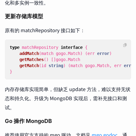
化和多实例一致性。
更新存储库模型
原有的 matchRepository 接口如下：
type
matchRepository
interface
{
addMatch
(
match
gogo
.
Match
)
(
err
error
)
getMatches
()
[]
gogo
.
Match
getMatch
(
id
string
)
(
match
gogo
.
Match
,
err
error
}
内存存储库实现简单，但缺乏 update 方法，难以支持无状
态和持久化。升级为 MongoDB 实现后，需补充接口和测
试。
Go 操作 MongoDB
推荐使用官方支持的 mgo 驱动，文档见
mgo godoc
。通