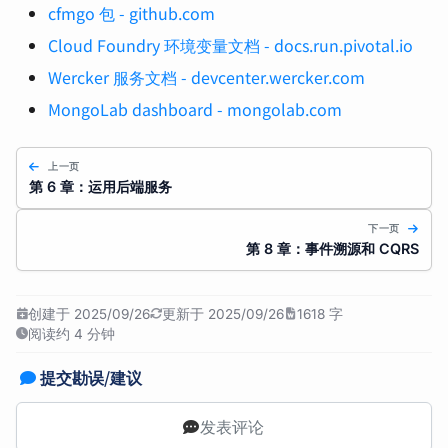
cfmgo 包 - github.com
Cloud Foundry 环境变量文档 - docs.run.pivotal.io
Wercker 服务文档 - devcenter.wercker.com
MongoLab dashboard - mongolab.com
上一页
第 6 章：运用后端服务
下一页
第 8 章：事件溯源和 CQRS
创建于 2025/09/26
更新于 2025/09/26
1618 字
阅读约 4 分钟
提交勘误/建议
发表评论