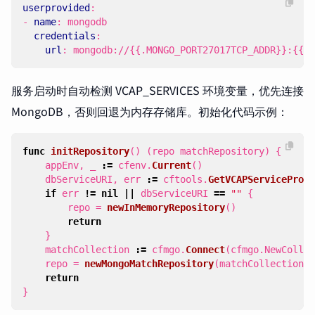
userprovided
:
- 
name
:
mongodb
credentials
:
url
:
mongodb://{{.MONGO_PORT27017TCP_ADDR}}:{{.M
服务启动时自动检测 VCAP_SERVICES 环境变量，优先连接
MongoDB，否则回退为内存存储库。初始化代码示例：
func
initRepository
()
(
repo
matchRepository
)
{
appEnv
,
_
:=
cfenv
.
Current
()
dbServiceURI
,
err
:=
cftools
.
GetVCAPServicePrope
if
err
!=
nil
||
dbServiceURI
==
""
{
repo
=
newInMemoryRepository
()
return
}
matchCollection
:=
cfmgo
.
Connect
(
cfmgo
.
NewCollec
repo
=
newMongoMatchRepository
(
matchCollection
)
return
}