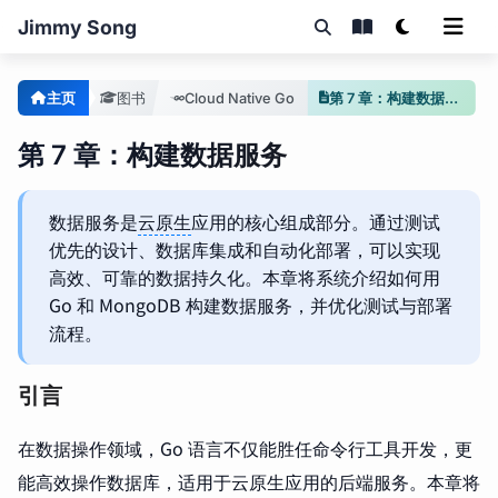
Jimmy Song
主页
图书
Cloud Native Go
第 7 章：构建数据服务
第 7 章：构建数据服务
数据服务是
云原生
应用的核心组成部分。通过测试
优先的设计、数据库集成和自动化部署，可以实现
高效、可靠的数据持久化。本章将系统介绍如何用
Go 和 MongoDB 构建数据服务，并优化测试与部署
流程。
引言
在数据操作领域，Go 语言不仅能胜任命令行工具开发，更
能高效操作数据库，适用于云原生应用的后端服务。本章将