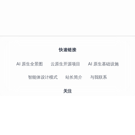
快速链接
AI 原生全景图
云原生开源项目
AI 原生基础设施
智能体设计模式
站长简介
与我联系
关注
© 2017-2026 Jimmy Song 保留所有权利 ·
隐私政策
·
使用条款
云原生（Cloud Native）