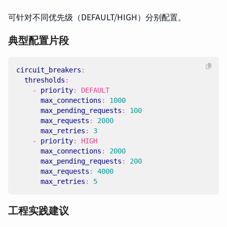
可针对不同优先级（DEFAULT/HIGH）分别配置。
典型配置片段
circuit_breakers
:
thresholds
:
- 
priority
:
DEFAULT
max_connections
:
1000
max_pending_requests
:
100
max_requests
:
2000
max_retries
:
3
- 
priority
:
HIGH
max_connections
:
2000
max_pending_requests
:
200
max_requests
:
4000
max_retries
:
5
工程实践建议