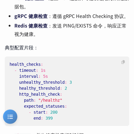
据包。
gRPC 健康检查
：遵循 gRPC Health Checking 协议。
Redis 健康检查
：发送 PING/EXISTS 命令，响应正常
视为健康。
典型配置片段：
health_checks
:
- 
timeout
:
1s
interval
:
5s
unhealthy_threshold
:
3
healthy_threshold
:
2
http_health_check
:
path
:
"/healthz"
expected_statuses
:
- 
start
:
200
end
:
399