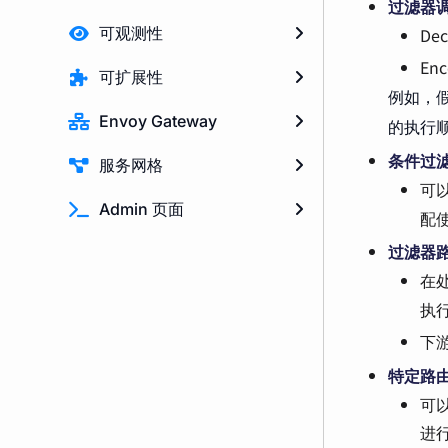
过滤器
可观测性
De
En
可扩展性
例如，假设
Envoy Gateway
的执行
条件过
服务网格
可
Admin 页面
配
过滤器
在处
执
下游
特定路
可
进