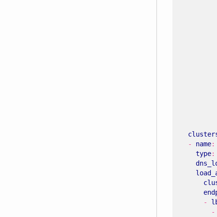
cluster
- 
name
:
type
:
dns_l
load_
clu
end
- 
l
-