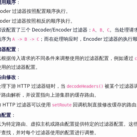
调用顺序
：
coder 过滤器按照配置顺序执行。
coder 过滤器按照相反的顺序执行。
配置了三个 Decoder/Encoder 过滤器：
、
、
。当处理请求时
A
B
C
顺序为
；而在处理响应时，Encoder 过滤器的执行
A -> B -> C
滤器配置
：
以根据传入请求的不同条件来调整使用的过滤器配置，例如通过
c
使用的过滤器配置。
路由修改
：
理下游 HTTP 过滤器链时，当
被某个过滤器
decodeHeaders()
行路由解析，并设置指向上游集群的缓存路由。
 HTTP 过滤器可以使用
回调机制直接修改缓存的路由
setRoute
由配置
：
以为特定路由、虚拟主机或路由配置提供特定的过滤器配置。这
行查找，并对每个过滤器使用的配置进行调整。