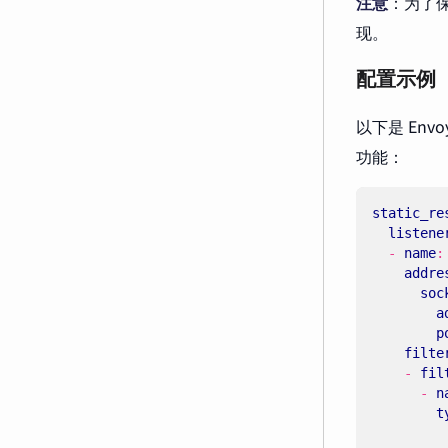
注意
：为了保
现。
配置示例
以下是 En
功能：
static_re
listene
- 
name
:
addre
soc
a
p
filte
- 
fil
- 
n
t