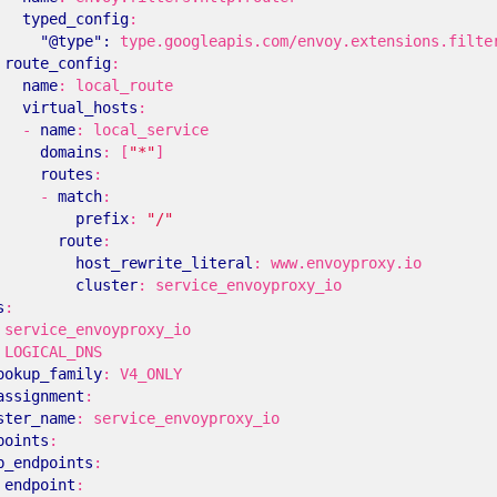
typed_config
:
"@type": 
type.googleapis.com/envoy.extensions.filte
route_config
:
name
:
local_route
virtual_hosts
:
- 
name
:
local_service
domains
:
[
"*"
]
routes
:
- 
match
:
prefix
:
"/"
route
:
host_rewrite_literal
:
www.envoyproxy.io
cluster
:
service_envoyproxy_io
s
:
service_envoyproxy_io
LOGICAL_DNS
ookup_family
:
V4_ONLY
assignment
:
ster_name
:
service_envoyproxy_io
points
:
b_endpoints
:
 
endpoint
: