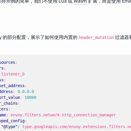
持示例的简单，我们不使用 Lua 或
Wasm
扩展，而是使用 Env
voy 的部分配置，展示了如何使用内置的
过滤器
header_mutation
sources
:
rs
:
listener_0
ss
:
ket_address
:
ddress
:
0.0.0.0
ort_value
:
10000
r_chains
:
ters
:
ame
:
envoy.filters.network.http_connection_manager
yped_config
:
"@type": 
type.googleapis.com/envoy.extensions.filters.n