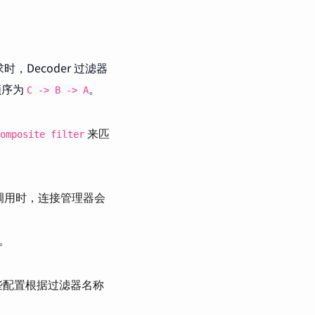
，Decoder 过滤器
顺序为
。
C -> B -> A
来匹
omposite filter
调用时，连接管理器会
。
些配置根据过滤器名称