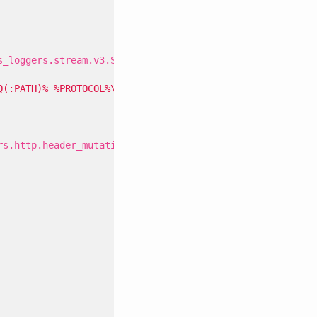
s_loggers.stream.v3.StdoutAccessLog
Q(:PATH)% %PROTOCOL%\" %RESPONSE_CODE% \"%RESPONSE_FLAGS
rs.http.header_mutation.v3.HeaderMutation