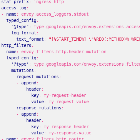
stat_prefix
:
ingress_http
access_log
:
- 
name
:
envoy.access_loggers.stdout
typed_config
:
"@type": 
type.googleapis.com/envoy.extensions.acces
log_format
:
text_format
:
"[%START_TIME%] \"%REQ(:METHOD)% %RE
http_filters
:
- 
name
:
envoy.filters.http.header_mutation
typed_config
:
'@type'
:
type.googleapis.com/envoy.extensions.filte
mutations
:
request_mutations
:
- 
append
:
header
:
key
:
my-request-header
value
:
my-request-value
response_mutations
:
- 
append
:
header
:
key
:
my-response-header
value
:
my-response-value
- 
name
:
envoy.filters.http.router