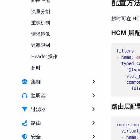
配置方
流量分割
超时可在 H
重试机制
HCM 层
请求镜像
速率限制
filters
:
Header 操作
- 
name
:
e
typed_c
超时
"@typ
stat_
集群
commo
idl
监听器
路由层配
过滤器
路由
route_con
virtual
安全
- 
name
: