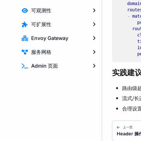
domai
可观测性
route
- 
mat
p
可扩展性
rou
c
Envoy Gateway
t
i
服务网格
p
Admin 页面
实践建
路由级
流式/
合理设
上一页
Header 操