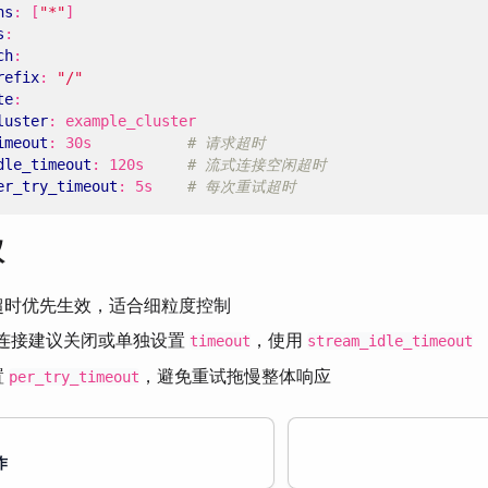
ns
:
[
"*"
]
s
:
ch
:
refix
:
"/"
te
:
luster
:
example_cluster
imeout
:
30s          
# 请求超时
dle_timeout
:
120s    
# 流式连接空闲超时
er_try_timeout
:
5s   
# 每次重试超时
议
超时优先生效，适合细粒度控制
长连接建议关闭或单独设置
，使用
timeout
stream_idle_timeout
置
，避免重试拖慢整体响应
per_try_timeout
作