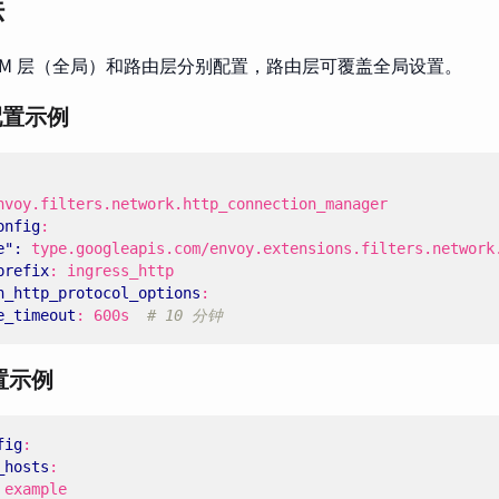
法
CM 层（全局）和路由层分别配置，路由层可覆盖全局设置。
配置示例
nvoy.filters.network.http_connection_manager
onfig
:
e": 
type.googleapis.com/envoy.extensions.filters.network
prefix
:
ingress_http
n_http_protocol_options
:
e_timeout
:
600s 
# 10 分钟
置示例
fig
:
_hosts
:
example