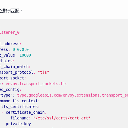
议进行匹配：
:
istener_0
:
t_address
:
ress
:
0.0.0.0
t_value
:
10000
chains
:
r_chain_match
:
nsport_protocol
:
"tls"
port_socket
:
e
:
envoy.transport_sockets.tls
ed_config
:
@type": 
type.googleapis.com/envoy.extensions.transport_s
ommon_tls_context
:
tls_certificates
:
- 
certificate_chain
:
filename
:
"/etc/ssl/certs/cert.crt"
private_key
: