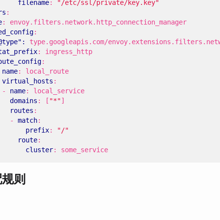
filename
:
"/etc/ssl/private/key.key"
rs
:
e
:
envoy.filters.network.http_connection_manager
ed_config
:
@type": 
type.googleapis.com/envoy.extensions.filters.net
tat_prefix
:
ingress_http
oute_config
:
name
:
local_route
virtual_hosts
:
- 
name
:
local_service
domains
:
[
"*"
]
routes
:
- 
match
:
prefix
:
"/"
route
:
cluster
:
some_service
配规则