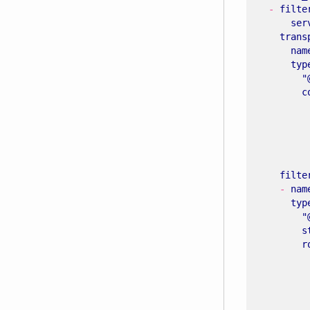
- 
filte
ser
trans
nam
typ
"
c
filte
- 
nam
typ
"
s
r