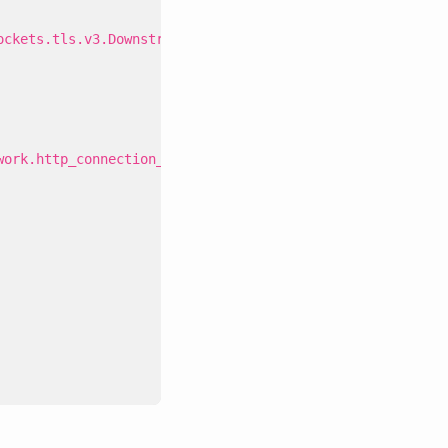
ockets.tls.v3.DownstreamTlsContext
work.http_connection_manager.v3.HttpConnectionManager