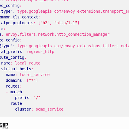
ed_config
:
@type": 
type.googleapis.com/envoy.extensions.transport_s
ommon_tls_context
:
alpn_protocols
:
[
"h2"
,
"http/1.1"
]
rs
:
e
:
envoy.filters.network.http_connection_manager
ed_config
:
@type": 
type.googleapis.com/envoy.extensions.filters.net
tat_prefix
:
ingress_http
oute_config
:
name
:
local_route
virtual_hosts
:
- 
name
:
local_service
domains
:
[
"*"
]
routes
:
- 
match
:
prefix
:
"/"
route
:
cluster
:
some_service
匹配