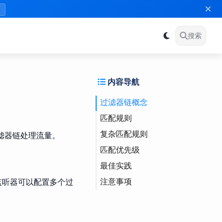
》
搜索
内容导航
过滤器链概念
匹配规则
复杂匹配规则
目的地端口匹配
过滤器链处理流量。
匹配优先级
服务器名称匹配
组合匹配
最佳实践
应用程序协议匹配
默认过滤器链
注意事项
传输协议匹配
匹配规则设计
监听器可以配置多个过
性能优化
安全考虑