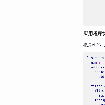
应用程序
根据 ALPN（A
listeners
- 
name
:
l
address
socke
add
por
filter_
- 
filte
app
trans
nam