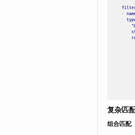
filte
- 
nam
typ
"
s
r
复杂匹
组合匹配