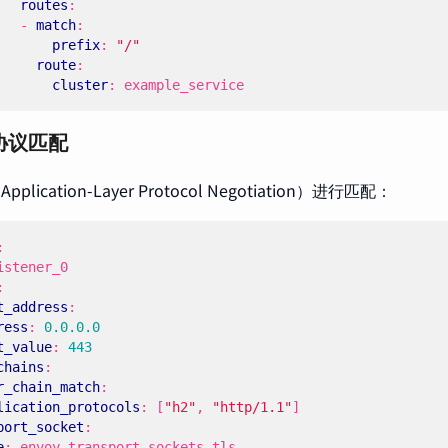
routes
:
- 
match
:
prefix
:
"/"
route
:
cluster
:
example_service
协议匹配
pplication-Layer Protocol Negotiation）进行匹配：
:
istener_0
:
t_address
:
ress
:
0.0.0.0
t_value
:
443
chains
:
r_chain_match
:
lication_protocols
:
[
"h2"
,
"http/1.1"
]
port_socket
:
e
:
envoy.transport_sockets.tls