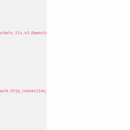
ockets.tls.v3.DownstreamTlsContext
work.http_connection_manager.v3.HttpConnectionManager