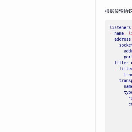
根据传输协
listeners
- 
name
:
l
address
socke
add
por
filter_
- 
filte
tra
trans
nam
typ
"
c