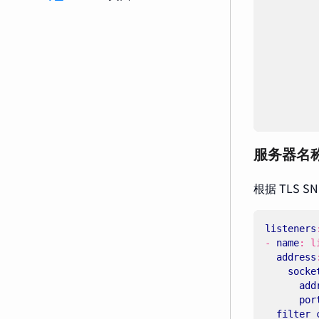
服务器名
根据 TLS SN
listeners
- 
name
:
l
address
socke
add
por
filter_