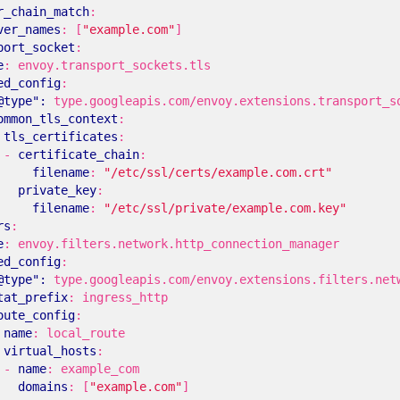
r_chain_match
:
ver_names
:
[
"example.com"
]
port_socket
:
e
:
envoy.transport_sockets.tls
ed_config
:
@type": 
type.googleapis.com/envoy.extensions.transport_s
ommon_tls_context
:
tls_certificates
:
- 
certificate_chain
:
filename
:
"/etc/ssl/certs/example.com.crt"
private_key
:
filename
:
"/etc/ssl/private/example.com.key"
rs
:
e
:
envoy.filters.network.http_connection_manager
ed_config
:
@type": 
type.googleapis.com/envoy.extensions.filters.net
tat_prefix
:
ingress_http
oute_config
:
name
:
local_route
virtual_hosts
:
- 
name
:
example_com
domains
:
[
"example.com"
]