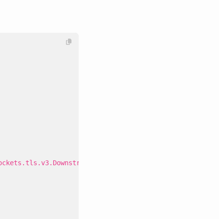
ockets.tls.v3.DownstreamTlsContext