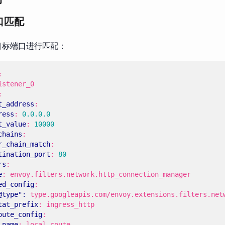
口匹配
目标端口进行匹配：
:
istener_0
:
t_address
:
ress
:
0.0.0.0
t_value
:
10000
chains
:
r_chain_match
:
tination_port
:
80
rs
:
e
:
envoy.filters.network.http_connection_manager
ed_config
:
@type": 
type.googleapis.com/envoy.extensions.filters.net
tat_prefix
:
ingress_http
oute_config
:
name
:
local_route