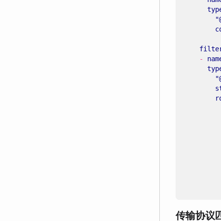
typ
"
c
filte
- 
nam
typ
"
s
r
传输协议