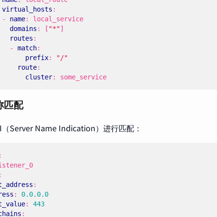
virtual_hosts
:
- 
name
:
local_service
domains
:
[
"*"
]
routes
:
- 
match
:
prefix
:
"/"
route
:
cluster
:
some_service
称匹配
I（Server Name Indication）进行匹配：
:
istener_0
:
t_address
:
ress
:
0.0.0.0
t_value
:
443
chains
: