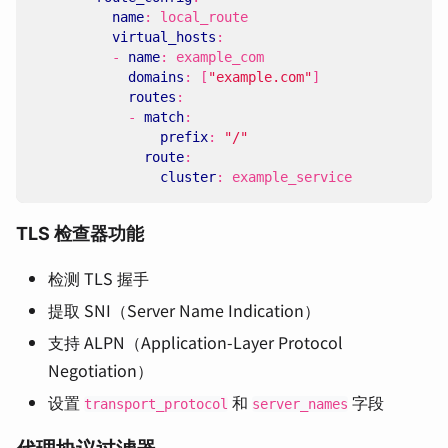
name
:
local_route
virtual_hosts
:
- 
name
:
example_com
domains
:
[
"example.com"
]
routes
:
- 
match
:
prefix
:
"/"
route
:
cluster
:
example_service
TLS 检查器功能
检测 TLS 握手
提取 SNI（Server Name Indication）
支持 ALPN（Application-Layer Protocol
Negotiation）
设置
和
字段
transport_protocol
server_names