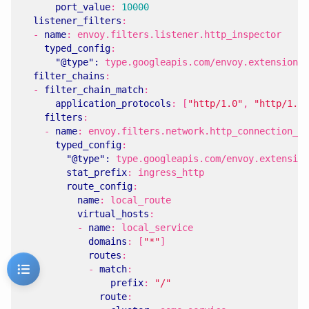
port_value
:
10000
listener_filters
:
- 
name
:
envoy.filters.listener.http_inspector
typed_config
:
"@type": 
type.googleapis.com/envoy.extensions.
filter_chains
:
- 
filter_chain_match
:
application_protocols
:
[
"http/1.0"
,
"http/1.1"
filters
:
- 
name
:
envoy.filters.network.http_connection_ma
typed_config
:
"@type": 
type.googleapis.com/envoy.extension
stat_prefix
:
ingress_http
route_config
:
name
:
local_route
virtual_hosts
:
- 
name
:
local_service
domains
:
[
"*"
]
routes
:
- 
match
:
prefix
:
"/"
route
: