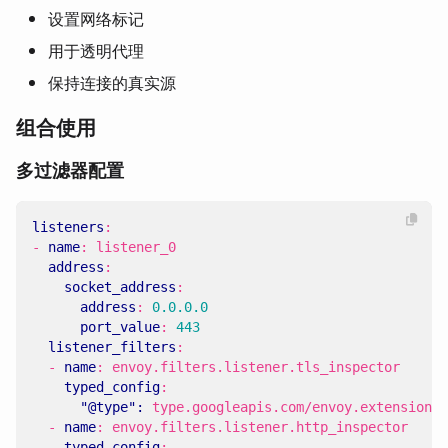
设置网络标记
用于透明代理
保持连接的真实源
组合使用
多过滤器配置
listeners
:
- 
name
:
listener_0
address
:
socket_address
:
address
:
0.0.0.0
port_value
:
443
listener_filters
:
- 
name
:
envoy.filters.listener.tls_inspector
typed_config
:
"@type": 
type.googleapis.com/envoy.extensions.
- 
name
:
envoy.filters.listener.http_inspector
typed_config
: