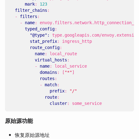
mark
:
123
filter_chains
:
- 
filters
:
- 
name
:
envoy.filters.network.http_connection_ma
typed_config
:
"@type": 
type.googleapis.com/envoy.extension
stat_prefix
:
ingress_http
route_config
:
name
:
local_route
virtual_hosts
:
- 
name
:
local_service
domains
:
[
"*"
]
routes
:
- 
match
:
prefix
:
"/"
route
:
cluster
:
some_service
原始源功能
恢复原始源地址