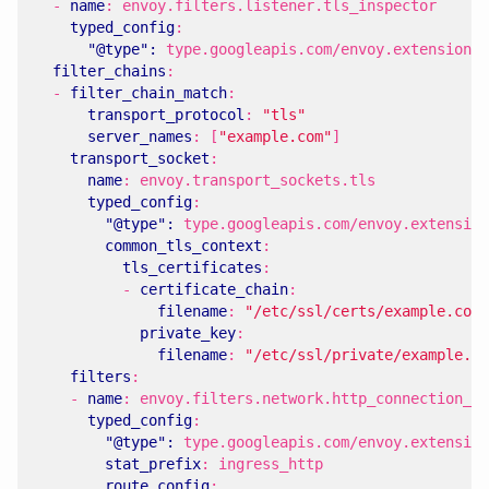
- 
name
:
envoy.filters.listener.tls_inspector
typed_config
:
"@type": 
type.googleapis.com/envoy.extensions.
filter_chains
:
- 
filter_chain_match
:
transport_protocol
:
"tls"
server_names
:
[
"example.com"
]
transport_socket
:
name
:
envoy.transport_sockets.tls
typed_config
:
"@type": 
type.googleapis.com/envoy.extension
common_tls_context
:
tls_certificates
:
- 
certificate_chain
:
filename
:
"/etc/ssl/certs/example.com.
private_key
:
filename
:
"/etc/ssl/private/example.co
filters
:
- 
name
:
envoy.filters.network.http_connection_ma
typed_config
:
"@type": 
type.googleapis.com/envoy.extension
stat_prefix
:
ingress_http
route_config
: