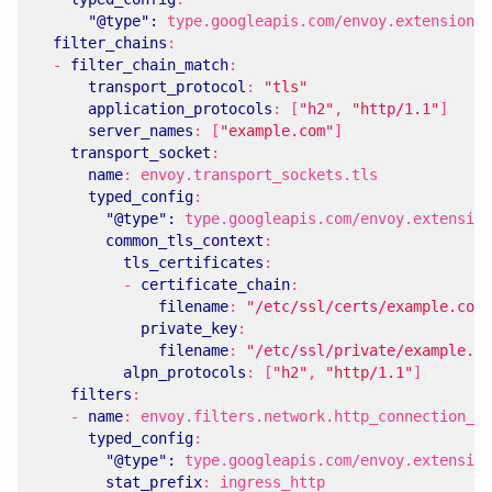
"@type": 
type.googleapis.com/envoy.extensions.
filter_chains
:
- 
filter_chain_match
:
transport_protocol
:
"tls"
application_protocols
:
[
"h2"
,
"http/1.1"
]
server_names
:
[
"example.com"
]
transport_socket
:
name
:
envoy.transport_sockets.tls
typed_config
:
"@type": 
type.googleapis.com/envoy.extension
common_tls_context
:
tls_certificates
:
- 
certificate_chain
:
filename
:
"/etc/ssl/certs/example.com.
private_key
:
filename
:
"/etc/ssl/private/example.co
alpn_protocols
:
[
"h2"
,
"http/1.1"
]
filters
:
- 
name
:
envoy.filters.network.http_connection_ma
typed_config
:
"@type": 
type.googleapis.com/envoy.extension
stat_prefix
:
ingress_http