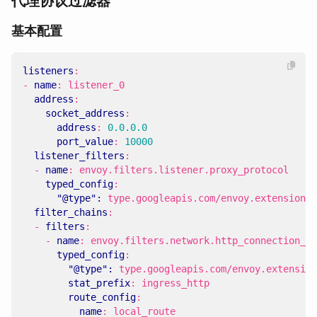
代理协议过滤器
基本配置
listeners
:
- 
name
:
listener_0
address
:
socket_address
:
address
:
0.0.0.0
port_value
:
10000
listener_filters
:
- 
name
:
envoy.filters.listener.proxy_protocol
typed_config
:
"@type": 
type.googleapis.com/envoy.extensions.
filter_chains
:
- 
filters
:
- 
name
:
envoy.filters.network.http_connection_ma
typed_config
:
"@type": 
type.googleapis.com/envoy.extension
stat_prefix
:
ingress_http
route_config
:
name
:
local_route