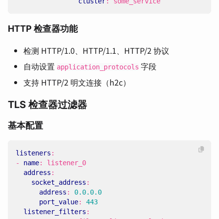
cluster
:
some_service
HTTP 检查器功能
检测 HTTP/1.0、HTTP/1.1、HTTP/2 协议
自动设置
字段
application_protocols
支持 HTTP/2 明文连接（h2c）
TLS 检查器过滤器
基本配置
listeners
:
- 
name
:
listener_0
address
:
socket_address
:
address
:
0.0.0.0
port_value
:
443
listener_filters
: