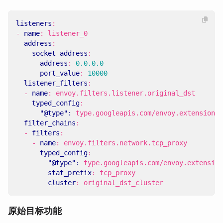
listeners
:
- 
name
:
listener_0
address
:
socket_address
:
address
:
0.0.0.0
port_value
:
10000
listener_filters
:
- 
name
:
envoy.filters.listener.original_dst
typed_config
:
"@type": 
type.googleapis.com/envoy.extensions.
filter_chains
:
- 
filters
:
- 
name
:
envoy.filters.network.tcp_proxy
typed_config
:
"@type": 
type.googleapis.com/envoy.extension
stat_prefix
:
tcp_proxy
cluster
:
original_dst_cluster
原始目标功能